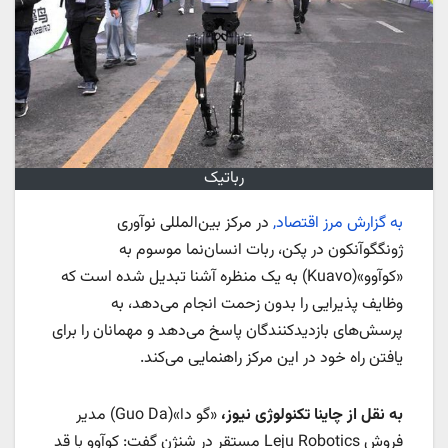
رباتیک
به گزارش مرز اقتصاد,
در مرکز بین‌المللی نوآوری
ژونگگوآنکون در پکن، ربات انسان‌نما موسوم به
«کوآوو»(Kuavo) به یک منظره‌ آشنا تبدیل شده است که
وظایف پذیرایی را بدون زحمت انجام می‌دهد، به
پرسش‌های بازدیدکنندگان پاسخ می‌دهد و مهمانان را برای
یافتن راه خود در این مرکز راهنمایی می‌کند.
به نقل از چاینا تکنولوژی نیوز،
«گو دا»(Guo Da) مدیر
فروش Leju Robotics مستقر در شنژن گفت: کوآوو با قد