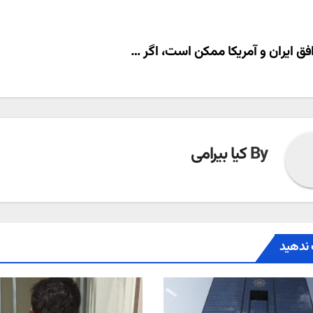
ری
فق ایران و آمریکا ممکن است، اگر …
ته
By
کیا بیرامی
ندهید