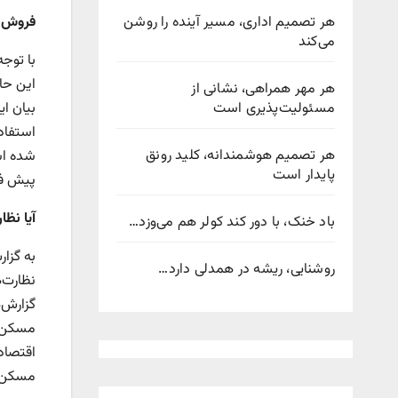
هر تصمیم اداری، مسیر آینده را روشن
فروش 
می‌کند
با توج
این حال
هر مهر همراهی، نشانی از
مسئولیت‌پذیری است
بیان ا
هر تصمیم هوشمندانه، کلید رونق
شده اس
پایدار است
پیش فر
آیا نظا
باد خنک، با دور کند کولر هم می‌وزد…
به گزار
روشنایی، ریشه در همدلی دارد…
نظارت‌ه
گزارش‌
مسکن، 
اقتصاد
مسکن، 