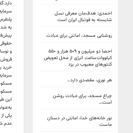
دارد.گ
سرمایه
احمدی: هدف‌مان معرفی نسل
پلتفرم
شایسته به فوتبال ایران است
به شدت
پیش‌فر
روشنایی مسجد، امانتی برای عبادت
حقوقی 
احصا دو میلیون و ۵۰۹ هزار و ۵۵۰
و نوسا
کیلووات‌ساعت انرژی از محل تعویض
فروش م
کنتورهای معیوب در یزد
خرید ی
سرمایه‌
هر نوری، مقصدی دارد…
مسکونی
مسکونی
چراغ مسجد، برای عبادت روشن
این طرح
است…
به‌عنوا
یکی از
نور خانه‌های خدا، امانتی در دستان
عدم شف
ماست