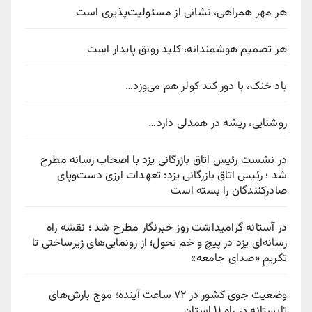
هر مهر همراهی، نشانی از مسئولیت‌پذیری است
هر تصمیم هوشمندانه، کلید رونق پایدار است
باد خنک، با دور کند کولر هم می‌وزد…
روشنایی، ریشه در همدلی دارد…
در نشست رئیس اتاق بازرگانی یزد با اصحاب رسانه مطرح
شد ؛ رئیس اتاق بازرگانی یزد: تعهدات ارزی دست‌وپای
صادرکنندگان را بسته است
در آستانه گرامیداشت روز خبرنگار مطرح شد ؛ نقشه راه
رسانه‌ای یزد در پیچ‌ و خم تحول؛ از رونمایی‌های زیرساختی تا
تکریمِ «صدای جامعه»
وضعیت جوی کشور در ۷۲ ساعت آینده؛ موج بارش‌های
تابستانه در راه ۱۱ استان