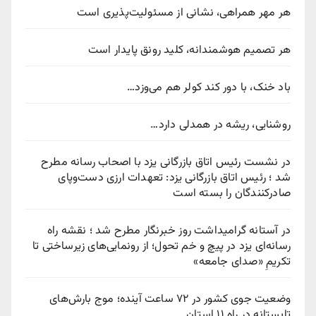
هر مهر همراهی، نشانی از مسئولیت‌پذیری است
هر تصمیم هوشمندانه، کلید رونق پایدار است
باد خنک، با دور کند کولر هم می‌وزد…
روشنایی، ریشه در همدلی دارد…
در نشست رئیس اتاق بازرگانی یزد با اصحاب رسانه مطرح
شد ؛ رئیس اتاق بازرگانی یزد: تعهدات ارزی دست‌وپای
صادرکنندگان را بسته است
در آستانه گرامیداشت روز خبرنگار مطرح شد ؛ نقشه راه
رسانه‌ای یزد در پیچ‌ و خم تحول؛ از رونمایی‌های زیرساختی تا
تکریمِ «صدای جامعه»
وضعیت جوی کشور در ۷۲ ساعت آینده؛ موج بارش‌های
تابستانه در راه ۱۱ استان