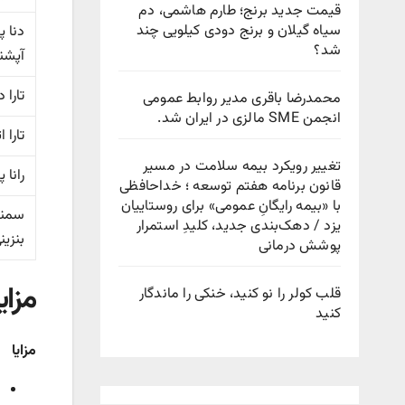
قیمت جدید برنج؛ طارم هاشمی، دم
سیاه گیلان و برنج دودی کیلویی چند
شد؟
آپشن
تارا دنده ا
محمدرضا باقری مدیر روابط عمومی
انجمن SME مالزی در ایران شد.
تارا ات
تغییر رویکرد بیمه سلامت در مسیر
رانا 
قانون برنامه هفتم توسعه ؛ خداحافظی
با «بیمه رایگانِ عمومی» برای روستاییان
یزد / دهک‌بندی جدید، کلیدِ استمرار
بنزین
پوشش درمانی
مزایا 
قلب کولر را نو کنید، خنکی را ماندگار
کنید
مزایا