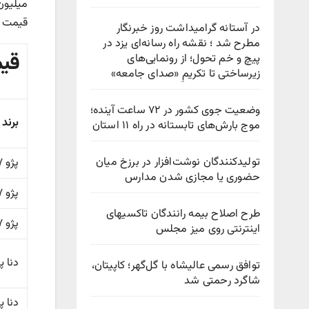
قیمت کارخ
در آستانه گرامیداشت روز خبرنگار
مطرح شد ؛ نقشه راه رسانه‌ای یزد در
قیم
پیچ‌ و خم تحول؛ از رونمایی‌های
زیرساختی تا تکریمِ «صدای جامعه»
وضعیت جوی کشور در ۷۲ ساعت آینده؛
برند
موج بارش‌های تابستانه در راه ۱۱ استان
تولیدکنندگان نوشت‌افزار در برزخ میان
پژو ۲۰۷ پانوراما دنده ای
حضوری یا مجازی شدن مدارس
پژو ۲۰۷ پانوراما دنده ای
طرح اصلاح بیمه رانندگان تاکسیهای
پژو ۲۰۷ TU۳
اینترنتی روی میز مجلس
دنا پلاس ۷ ۵
توافق رسمی عالیشاه با گل‌گهر؛ کاپیتان،
شاگرد رحمتی شد
دنا پلاس ۶