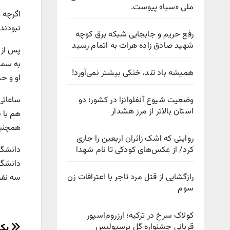
ملی «سبا» پیوست.
اگرچه ه
نبودند. بیم
رفع حریم و جابجایی شبکه برق کوچه
شهید صادق زاده هرات به اتمام رسید
پس از 
همیشه باد تند، خنکی بیشتر نمی‌آورد!
او و حدود ۳۰ نفر دیگر پس از دیدن دانشجویانی که سراسیمه فرار می‌ک
وضعیت شیوع آنفلوانزا در کشور؛ دو
ساعاتی
استان بالاتر از مرز هشدار
هم با ن
همچنین
روایتی که اشک زائران اربعین را جاری
کرد/ از عکس‌های کودکی تا نام شهدا
رازگشایی از قتل مرد تاجر با اعترافات زن
سه نفر
سوم
کولاک سرخ در ترکیه؛ ارزروم‌اسپور
یک 
قربانی جشنواره گل پرسپولیس