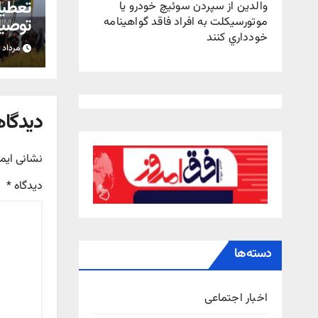
تعطیل
والدين از سپردن سوئيچ خودرو يا
توصیه 
موتورسيکلت به افراد فاقد گواهينامه
خودداري کنند
اربعی
مرداد ۴, ۱۴۰۵
دیدگاه
نشانی ایم
دیدگاه
*
دسته‌ها
اخبار اجتماعی