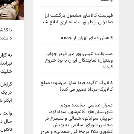
فهرست کالاهای مشمول بازگشت ارز
صادراتی از طریق سامانه ارزی ابلاغ شد
با گذش
کاهش دمای تهران از جمعه
دانشجو
مسابقات تنیس‌روی میز فیدر جهانی
به گزا
وینتیان؛ نمایندگان ایران با برد شروع
تیراندا
کردند
شلیک ک
کالابرگ ۳گروه فردا شارژ می‌شود؛ مبلغ
گزارش 
کالابرگ مرداد تغییر می کند؟
در یک 
ایکنر 
عمران عباسی، نماینده مردم
شهرستان‌های قائم‌شهر، سوادكوه،
جویبار، سوادكوه شمالی و سیمرغ در
مجلس شورای اسلامی به پویش
تاکنون دو نفر 
كشوری «۲۵ درجه؛ قرار همدلی» و طرح