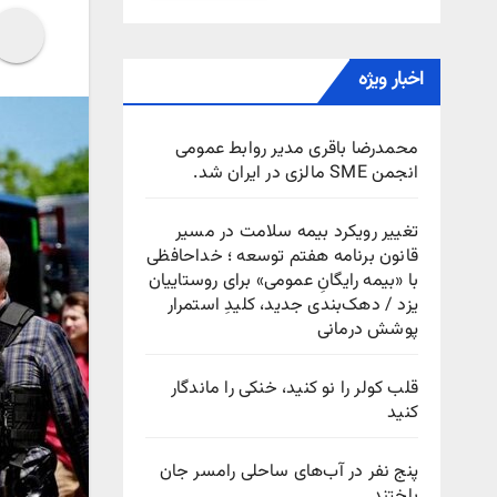
اخبار ویژه
محمدرضا باقری مدیر روابط عمومی
انجمن SME مالزی در ایران شد.
تغییر رویکرد بیمه سلامت در مسیر
قانون برنامه هفتم توسعه ؛ خداحافظی
با «بیمه رایگانِ عمومی» برای روستاییان
یزد / دهک‌بندی جدید، کلیدِ استمرار
پوشش درمانی
قلب کولر را نو کنید، خنکی را ماندگار
کنید
پنج نفر در آب‌های ساحلی رامسر جان
باختند