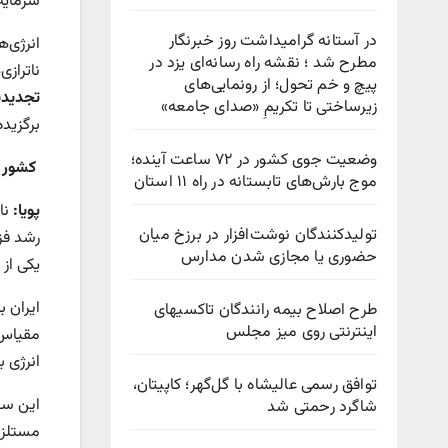
سرمایه
در آستانه گرامیداشت روز خبرنگار
انرژی‌ه
مطرح شد ؛ نقشه راه رسانه‌ای یزد در
ناتراز
پیچ‌ و خم تحول؛ از رونمایی‌های
تجدیدپ
زیرساختی تا تکریمِ «صدای جامعه»
برگزیده
وضعیت جوی کشور در ۷۲ ساعت آینده؛
کشور ب
موج بارش‌های تابستانه در راه ۱۱ استان
پویا:
نا
تولیدکنندگان نوشت‌افزار در برزخ میان
رشد فزا
حضوری یا مجازی شدن مدارس
یکی از
ایران 
طرح اصلاح بیمه رانندگان تاکسیهای
اینترنتی روی میز مجلس
مقیاس‌
انرژی بر
توافق رسمی عالیشاه با گل‌گهر؛ کاپیتان،
این سی
شاگرد رحمتی شد
مستلزم