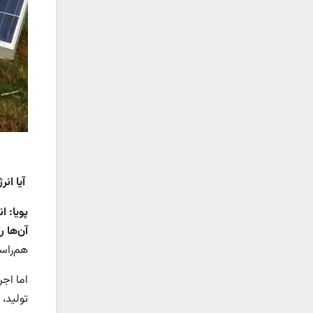
آیا انر
پویا:
ان
آن‌ها ر
هم‌راس
اما اجر
تولید،