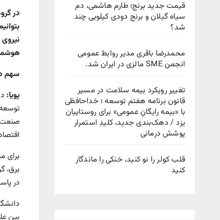
قیمت جدید برنج؛ طارم هاشمی، دم
در گرو
سیاه گیلان و برنج دودی کیلویی چند
بتوانی
شد؟
نیروی 
هوشمند 
محمدرضا باقری مدیر روابط عمومی
انجمن SME مالزی در ایران شد.
سهم دا
تغییر رویکرد بیمه سلامت در مسیر
پویا:
دا
قانون برنامه هفتم توسعه ؛ خداحافظی
توسعه 
با «بیمه رایگانِ عمومی» برای روستاییان
صنعت و
یزد / دهک‌بندی جدید، کلیدِ استمرار
پوشش درمانی
اقتصاد
برای م
قلب کولر را نو کنید، خنکی را ماندگار
برق، گ
کنید
در پاس
دانشگا
بین عل