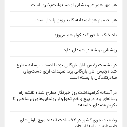
هر مهر همراهی، نشانی از مسئولیت‌پذیری است
هر تصمیم هوشمندانه، کلید رونق پایدار است
باد خنک، با دور کند کولر هم می‌وزد…
روشنایی، ریشه در همدلی دارد…
در نشست رئیس اتاق بازرگانی یزد با اصحاب رسانه مطرح
شد ؛ رئیس اتاق بازرگانی یزد: تعهدات ارزی دست‌وپای
صادرکنندگان را بسته است
در آستانه گرامیداشت روز خبرنگار مطرح شد ؛ نقشه راه
رسانه‌ای یزد در پیچ‌ و خم تحول؛ از رونمایی‌های زیرساختی تا
تکریمِ «صدای جامعه»
وضعیت جوی کشور در ۷۲ ساعت آینده؛ موج بارش‌های
تابستانه در راه ۱۱ استان