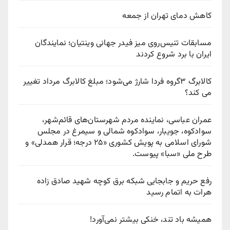
کاهش دمای تهران از جمعه
مسابقات تنیس‌روی میز فیدر جهانی وینتیان؛ نمایندگان
ایران با برد شروع کردند
کالابرگ ۳گروه فردا شارژ می‌شود؛ مبلغ کالابرگ مرداد تغییر
می کند؟
عمران عباسی، نماینده مردم شهرستان‌های قائم‌شهر،
سوادكوه، جویبار، سوادكوه شمالی و سیمرغ در مجلس
شورای اسلامی به پویش كشوری «۲۵ درجه؛ قرار همدلی» و
طرح ملی «سبا» پیوست.
رفع حریم و جابجایی شبکه برق کوچه شهید صادق زاده
هرات به اتمام رسید
همیشه باد تند، خنکی بیشتر نمی‌آورد!