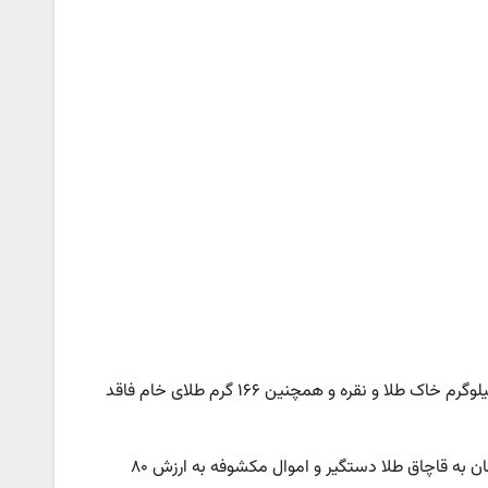
این مقام ارشد انتظامی گفت: در بررسی دقیق، مشخص شد ساک‌ها حاوی ۱۰۰ کیلوگرم خاک طلا و نقره و همچنین ۱۶۶ گرم طلای خام فاقد
فرمانده یگان های انتظامی و حفاظتی فراجا گفت: با تشکیل پرونده قضایی، متهمان به قاچاق طلا دستگیر و اموال مکشوفه به ارزش ۸۰