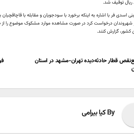
 ریال توقیف شد.
نی اسدی فر با اشاره به اینکه برخورد با سودجویان و مقابله با قاچاقچیا
 کشور، گزارش کنند.
ری
‌نقص قطار حادثه‌دیده تهران-مشهد در استان
ته
By
کیا بیرامی