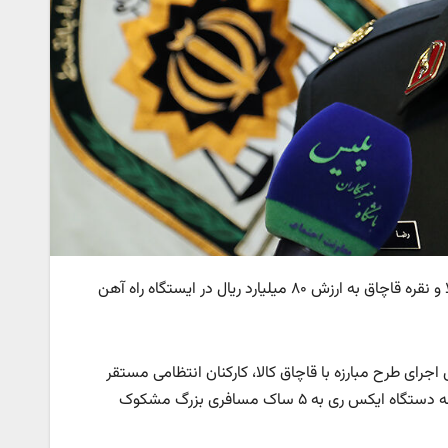
فرمانده یگان‌های انتظامی و حفاظتی فراجا از کشف مقداری طلای خام و خاک طلا و نقره قاچاق به ارزش ۸۰ میلیارد ریال در ایستگاه راه آهن
ی اجرای طرح مبارزه با قاچاق کالا، کارکنان انتظامی مستقر
در سالن ایستگاه مسافری راه آهن اهواز حین کنترل بار و اثاثیه مسافران به وسیله دستگاه ایکس ری به ۵ ساک مسافری بزرگ مشکوک