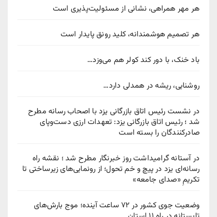
هر مهر همراهی، نشانی از مسئولیت‌پذیری است
هر تصمیم هوشمندانه، کلید رونق پایدار است
باد خنک، با دور کند کولر هم می‌وزد…
روشنایی، ریشه در همدلی دارد…
در نشست رئیس اتاق بازرگانی یزد با اصحاب رسانه مطرح
شد ؛ رئیس اتاق بازرگانی یزد: تعهدات ارزی دست‌وپای
صادرکنندگان را بسته است
در آستانه گرامیداشت روز خبرنگار مطرح شد ؛ نقشه راه
رسانه‌ای یزد در پیچ‌ و خم تحول؛ از رونمایی‌های زیرساختی تا
تکریمِ «صدای جامعه»
وضعیت جوی کشور در ۷۲ ساعت آینده؛ موج بارش‌های
تابستانه در راه ۱۱ استان