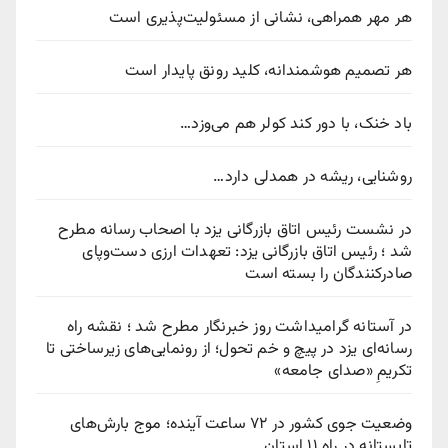
هر مهر همراهی، نشانی از مسئولیت‌پذیری است
هر تصمیم هوشمندانه، کلید رونق پایدار است
باد خنک، با دور کند کولر هم می‌وزد…
روشنایی، ریشه در همدلی دارد…
در نشست رئیس اتاق بازرگانی یزد با اصحاب رسانه مطرح
شد ؛ رئیس اتاق بازرگانی یزد: تعهدات ارزی دست‌وپای
صادرکنندگان را بسته است
در آستانه گرامیداشت روز خبرنگار مطرح شد ؛ نقشه راه
رسانه‌ای یزد در پیچ‌ و خم تحول؛ از رونمایی‌های زیرساختی تا
تکریمِ «صدای جامعه»
وضعیت جوی کشور در ۷۲ ساعت آینده؛ موج بارش‌های
تابستانه در راه ۱۱ استان