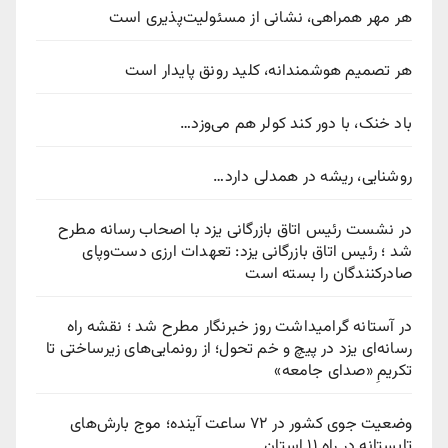
هر مهر همراهی، نشانی از مسئولیت‌پذیری است
هر تصمیم هوشمندانه، کلید رونق پایدار است
باد خنک، با دور کند کولر هم می‌وزد…
روشنایی، ریشه در همدلی دارد…
در نشست رئیس اتاق بازرگانی یزد با اصحاب رسانه مطرح
شد ؛ رئیس اتاق بازرگانی یزد: تعهدات ارزی دست‌وپای
صادرکنندگان را بسته است
در آستانه گرامیداشت روز خبرنگار مطرح شد ؛ نقشه راه
رسانه‌ای یزد در پیچ‌ و خم تحول؛ از رونمایی‌های زیرساختی تا
تکریمِ «صدای جامعه»
وضعیت جوی کشور در ۷۲ ساعت آینده؛ موج بارش‌های
تابستانه در راه ۱۱ استان