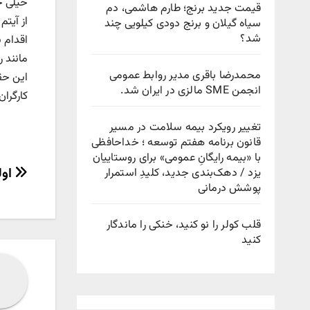
خیلی ج
قیمت جدید برنج؛ طارم هاشمی، دم
از آیت
سیاه گیلان و برنج دودی کیلویی چند
شد؟
اقدام ن
مانند ر
محمدرضا باقری مدیر روابط عمومی
این حق
انجمن SME مالزی در ایران شد.
کارگرا
تغییر رویکرد بیمه سلامت در مسیر
قانون برنامه هفتم توسعه ؛ خداحافظی
با «بیمه رایگانِ عمومی» برای روستاییان
راهب
اولی
یزد / دهک‌بندی جدید، کلیدِ استمرار
پوشش درمانی
نوش
قلب کولر را نو کنید، خنکی را ماندگار
کنید