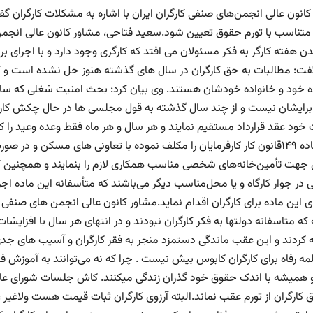
کانون عالی انجمن‌های صنفی کارگران ایران با اشاره به مشکلات کارگران گ
متناسب با تورم حقوق تعیین شود.سعید فتاحی، مشاور کانون عالی انجمن‌های
دن هفته کارگر به فکر مسئولان می افتد که کارگری وجود دارد و با اجرای
گفت: مطالبات به حق کارگران در سال های گذشته هنوز حل نشده است و کا
 خود و خانواده خودشان هستند. وی بیان کرد: بحث امنیت شغلی که سا
رایشان نیست و از چند سال گذشته به قول مجلسی ها در حال چکش کاری 
 خود عقد قرارداد مستقیم نمایند و هر سال و هر ماه فقط وعده وعید را
طبق ماده ۱۴۹قانون کار کارفرمایان را مکلف نموده با تعاونی های مسکن و د
هت تأمین‌خانه‌های شخصی مناسب همکاری لازم را بنمایند و همچنین کارف
 در جوار کارگاه و یا محل‌مناسب دیگر می‌باشند که متأسفانه این ماده اجرا
ی این ماده برای کارگران اقدام نماید.مشاور کانون عالی انجمن های صنفی کا
که متاسفانه دولتها به فکر کارگران نبودند و در انتهای هر سال با افزای
ه کردند و این عقب ماندگی دستمزد منجر به فقر کارگران و آسیب های جدی
مه رفاه برای کارگران کابوس بیش نیست . چرا که نه می‌توانند به آموزش ف
 همیشه با اندک حقوق خود گذران زندگی میکنند. کاش جلسات شورای عالی ک
 کارگران از تورم عقب نماند.البته آرزوی کارگران ثبات قیمت هست ولاغیر 