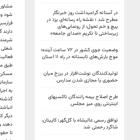
مشاور 
در آستانه گرامیداشت روز خبرنگار
شود و 
مطرح شد ؛ نقشه راه رسانه‌ای یزد در
فرارسی
پیچ‌ و خم تحول؛ از رونمایی‌های
دارند 
زیرساختی تا تکریمِ «صدای جامعه»
شرمنده
شغلی ب
وضعیت جوی کشور در ۷۲ ساعت آینده؛
موج بارش‌های تابستانه در راه ۱۱ استان
فعالیت
تولیدکنندگان نوشت‌افزار در برزخ میان
مسکن ج
حضوری یا مجازی شدن مدارس
سازمانی
به اجرا
طرح اصلاح بیمه رانندگان تاکسیهای
گذشته 
اینترنتی روی میز مجلس
انباشت
دیگر کل
توافق رسمی عالیشاه با گل‌گهر؛ کاپیتان،
دهند و
شاگرد رحمتی شد
تا حقوق