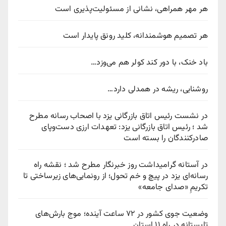
هر مهر همراهی، نشانی از مسئولیت‌پذیری است
هر تصمیم هوشمندانه، کلید رونق پایدار است
باد خنک، با دور کند کولر هم می‌وزد…
روشنایی، ریشه در همدلی دارد…
در نشست رئیس اتاق بازرگانی یزد با اصحاب رسانه مطرح
شد ؛ رئیس اتاق بازرگانی یزد: تعهدات ارزی دست‌وپای
صادرکنندگان را بسته است
در آستانه گرامیداشت روز خبرنگار مطرح شد ؛ نقشه راه
رسانه‌ای یزد در پیچ‌ و خم تحول؛ از رونمایی‌های زیرساختی تا
تکریمِ «صدای جامعه»
وضعیت جوی کشور در ۷۲ ساعت آینده؛ موج بارش‌های
تابستانه در راه ۱۱ استان