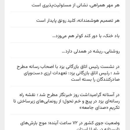
هر مهر همراهی، نشانی از مسئولیت‌پذیری است
هر تصمیم هوشمندانه، کلید رونق پایدار است
باد خنک، با دور کند کولر هم می‌وزد…
روشنایی، ریشه در همدلی دارد…
در نشست رئیس اتاق بازرگانی یزد با اصحاب رسانه مطرح
شد ؛ رئیس اتاق بازرگانی یزد: تعهدات ارزی دست‌وپای
صادرکنندگان را بسته است
در آستانه گرامیداشت روز خبرنگار مطرح شد ؛ نقشه راه
رسانه‌ای یزد در پیچ‌ و خم تحول؛ از رونمایی‌های زیرساختی تا
تکریمِ «صدای جامعه»
وضعیت جوی کشور در ۷۲ ساعت آینده؛ موج بارش‌های
تابستانه در راه ۱۱ استان