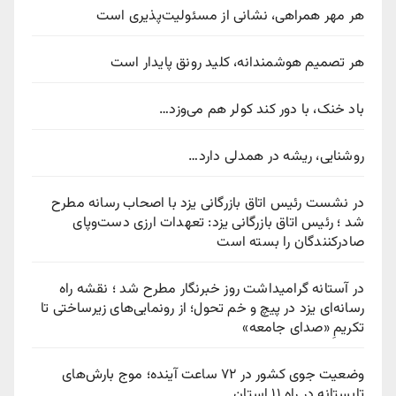
هر مهر همراهی، نشانی از مسئولیت‌پذیری است
هر تصمیم هوشمندانه، کلید رونق پایدار است
باد خنک، با دور کند کولر هم می‌وزد…
روشنایی، ریشه در همدلی دارد…
در نشست رئیس اتاق بازرگانی یزد با اصحاب رسانه مطرح
شد ؛ رئیس اتاق بازرگانی یزد: تعهدات ارزی دست‌وپای
صادرکنندگان را بسته است
در آستانه گرامیداشت روز خبرنگار مطرح شد ؛ نقشه راه
رسانه‌ای یزد در پیچ‌ و خم تحول؛ از رونمایی‌های زیرساختی تا
تکریمِ «صدای جامعه»
وضعیت جوی کشور در ۷۲ ساعت آینده؛ موج بارش‌های
تابستانه در راه ۱۱ استان