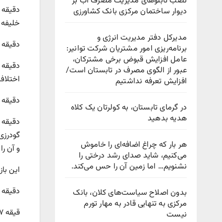
نصب تابلوهای مدیریت مصرف آب بر
دقیقه 
دیوار ساختمان مرکزی بانک کشاورزی
خلیفه 
مدیرکل دفتر مدیریت انرژی و
دقیقه ۷: شوت روزبه چشمی با اختلاف کمی از کنار دروازه آلومینیوم به بیرون رف
برنامه‌ریزی امور مشتریان شرکت توانیر:
عامل افزایش قبوض برخی مشترکان،
عبور از الگوی مصرف در تابستان است/
اختلاف 
افزایش تعرفه نداشتیم
دقیقه ۲۲: شوت محکم و روی پای سیدمهران موسوی از راه دور با فاصله کمی از کنار تیرک دروازه استقلال به بیرون ر
در گرمای تابستان، به کولرتان یک کلاه
هدیه بدهید
هر بار که چراغ اضافه‌ای را خاموش
و آن را
می‌کنیم، شاید صدای رشد درختی را
نشنویم… اما زمین آن را حس می‌کند.
این باز
دقیقه ۵۳: علیرضا کوشکی پس از عبور از دو بازیکن آلومینیوم توپ را به محمدحسین اسلامی پاس داد و این بازیکن گل دوم را
بدون اصلاح سیاست‌های کلان، بانک
مرکزی به تنهایی قادر به مهار تورم
نیست