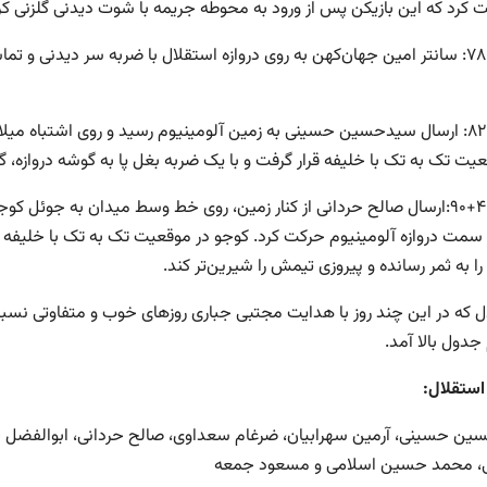
 کرد که این بازیکن پس از ورود به محوطه جریمه با شوت دیدنی گلزنی کر
دقیقه ۷۸: سانتر امین جهان‌کهن به روی دروازه استقلال با ضربه سر دیدنی 
دقیقه ۸۲: ارسال سیدحسین حسینی به زمین آلومینیوم رسید و روی اشتباه 
یت تک به تک با خلیفه قرار گرفت و با یک ضربه بغل پا به گوشه دروازه، گ
دقیقه ۴+۹۰:ارسال صالح حردانی از کنار زمین، روی خط وسط میدان به جوئل 
ه سمت دروازه آلومینیوم حرکت کرد. کوجو در موقعیت تک به تک با خلیفه 
 به ثمر رسانده و پیروزی تیمش را شیرین‌تر کند.
دول بالا آمد.
استقلال:
ن حسینی، آرمین سهرابیان، ضرغام سعداوی، صالح حردانی، ابوالفضل جلا
، محمد حسین اسلامی و مسعود جمعه