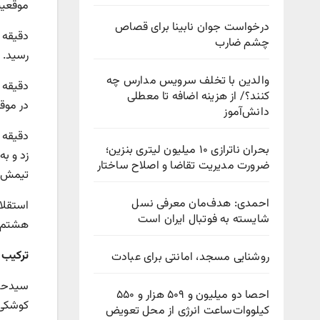
موقعیت
درخواست جوان نابینا برای قصاص
چشم ضارب
رسید.
والدین با تخلف سرویس مدارس چه
کنند؟/ از هزینه اضافه تا معطلی
در موقع
دانش‌آموز
بحران ناترازی ۱۰ میلیون لیتری بنزین؛
زد و ب
ضرورت مدیریت تقاضا و اصلاح ساختار
تیمش را
احمدی: هدف‌مان معرفی نسل
شایسته به فوتبال ایران است
هشتم ج
ترکیب 
روشنایی مسجد، امانتی برای عبادت
سیدحسی
احصا دو میلیون و ۵۰۹ هزار و ۵۵۰
کوشکی
کیلووات‌ساعت انرژی از محل تعویض