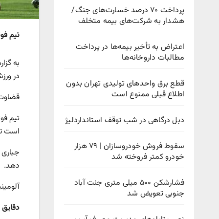
پرداخت ۷۰ درصد خسارت‌های جنگ/
هشدار به شرکت‌های بیمه متخلف
تیم فو
اعتراض به تأخیر بیمه‌ها در پرداخت
مطالبات داروخانه‌ها
به گزا
در ورزش
قطع برق واحدهای تولیدی تهران بدون
اطلاع قبلی ممنوع است
قضاوت 
تیم فو
دبل درگاهی در شب توقف استانداردلیژ
است تا
سقوط فروش خودروسازان | ۷۹ هزار
جباری ک
خودرو کمتر فروخته شد
دهد.
فشارشکن ۵۰۰ میلی متری جنت آباد
آلومین
جنوبی تعویض شد
دقایق