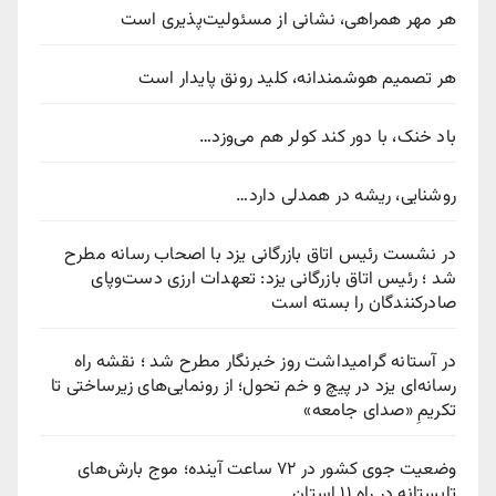
هر مهر همراهی، نشانی از مسئولیت‌پذیری است
هر تصمیم هوشمندانه، کلید رونق پایدار است
باد خنک، با دور کند کولر هم می‌وزد…
روشنایی، ریشه در همدلی دارد…
در نشست رئیس اتاق بازرگانی یزد با اصحاب رسانه مطرح
شد ؛ رئیس اتاق بازرگانی یزد: تعهدات ارزی دست‌وپای
صادرکنندگان را بسته است
در آستانه گرامیداشت روز خبرنگار مطرح شد ؛ نقشه راه
رسانه‌ای یزد در پیچ‌ و خم تحول؛ از رونمایی‌های زیرساختی تا
تکریمِ «صدای جامعه»
وضعیت جوی کشور در ۷۲ ساعت آینده؛ موج بارش‌های
تابستانه در راه ۱۱ استان