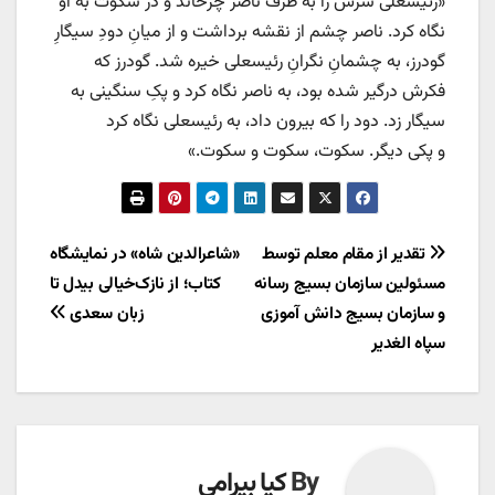
«‌رئیسعلی سرش را به طرف ناصر چرخاند و در سکوت به او
نگاه کرد. ناصر چشم از نقشه برداشت و از میانِ دودِ سیگارِ
گودرز، به چشمانِ نگرانِ رئیسعلی خیره شد. گودرز که
فکرش درگیر شده بود، به ناصر نگاه کرد و پکِ سنگینی به
سیگار زد. دود را که بیرون داد، به رئیسعلی نگاه کرد
و پکی دیگر. سکوت، سکوت و سکوت.»
راهبری
تقدیر از مقام معلم توسط
«شاعرالدین شاه» در نمایشگاه
مسئولین سازمان بسیج رسانه
کتاب؛ از نازک‌خیالی بیدل تا
نوشته
و سازمان بسیج دانش آموزی
زبان سعدی
سپاه الغدیر
By
کیا بیرامی