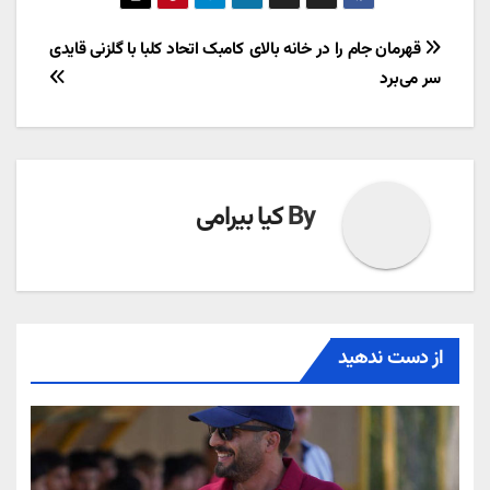
راهبری
قهرمان جام را در خانه بالای
کامبک اتحاد کلبا با گلزنی قایدی
سر می‌برد
نوشته
By
کیا بیرامی
از دست ندهید