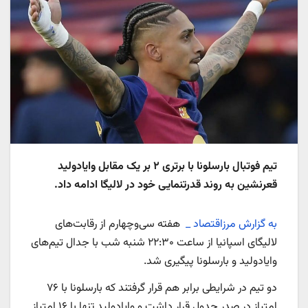
تیم فوتبال بارسلونا با برتری ۲ بر یک مقابل وایادولید
قعرنشین به روند قدرتنمایی خود در لالیگا ادامه داد.
به گزارش مرزاقتصاد _
هفته سی‌وچهارم از رقابت‌های
لالیگای اسپانیا از ساعت ۲۲:۳۰ شنبه شب با جدال تیم‌های
وایادولید و بارسلونا پیگیری شد.
دو تیم در شرایطی برابر هم قرار گرفتند که بارسلونا با ۷۶
امتیاز در صدر جدول قرار داشت و وایادولید تنها با ۱۶ امتیاز