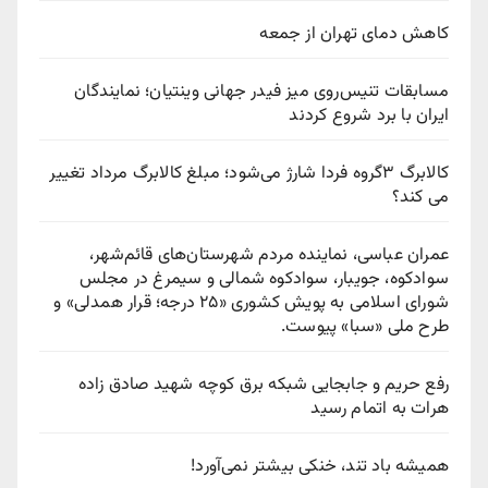
کاهش دمای تهران از جمعه
مسابقات تنیس‌روی میز فیدر جهانی وینتیان؛ نمایندگان
ایران با برد شروع کردند
کالابرگ ۳گروه فردا شارژ می‌شود؛ مبلغ کالابرگ مرداد تغییر
می کند؟
عمران عباسی، نماینده مردم شهرستان‌های قائم‌شهر،
سوادكوه، جویبار، سوادكوه شمالی و سیمرغ در مجلس
شورای اسلامی به پویش كشوری «۲۵ درجه؛ قرار همدلی» و
طرح ملی «سبا» پیوست.
رفع حریم و جابجایی شبکه برق کوچه شهید صادق زاده
هرات به اتمام رسید
همیشه باد تند، خنکی بیشتر نمی‌آورد!