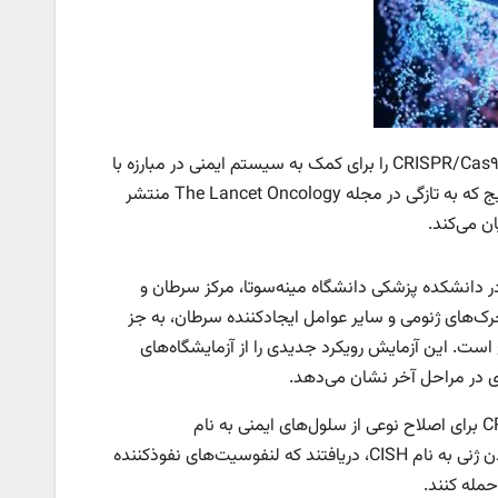
محققان دانشگاه مینه‌سوتا اولین کارآزمایی بالینی انسانی را که روش ویرایش ژن CRISPR/Cas۹ را برای کمک به سیستم ایمنی در مبارزه با
سرطان‌های پیشرفته دستگاه گوارش (GI) آزمایش می‌کند، به پایان رسانده‌اند. نتایج که به تازگی در مجله The Lancet Oncology منتشر
ان می‌کند.
 گوارش در دانشکده پزشکی دانشگاه مینه‌سوتا، مرکز سرطان و
رک‌های ژنومی و سایر عوامل ایجادکننده سرطان، به جز
است. این آزمایش رویکرد جدیدی را از آزمایشگاه‌های
اری در مراحل آخر نشان می‌دهد.
به نقل از مدیکال اکسپرس، در این مطالعه، محققان از ویرایش ژن CRISPR/Cas۹ برای اصلاح نوعی از سلول‌های ایمنی به نام
لنفوسیت‌های نفوذکننده به تومور (TILs) استفاده کردند. محققان با غیرفعال کردن ژنی به نام CISH، دریافتند که لنفوسیت‌های نفوذکننده
حمله کنند.