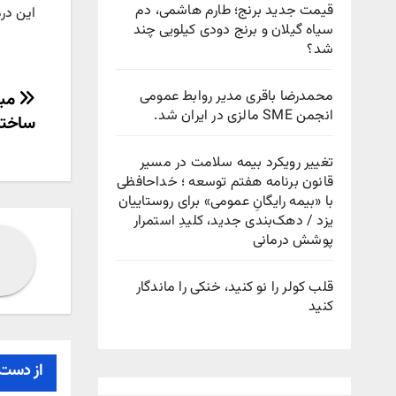
قیمت جدید برنج؛ طارم هاشمی، دم
این درم
سیاه گیلان و برنج دودی کیلویی چند
شد؟
راهب
محمدرضا باقری مدیر روابط عمومی
مبح
انجمن SME مالزی در ایران شد.
ساختم
نوش
تغییر رویکرد بیمه سلامت در مسیر
قانون برنامه هفتم توسعه ؛ خداحافظی
با «بیمه رایگانِ عمومی» برای روستاییان
یزد / دهک‌بندی جدید، کلیدِ استمرار
پوشش درمانی
قلب کولر را نو کنید، خنکی را ماندگار
کنید
از دست 