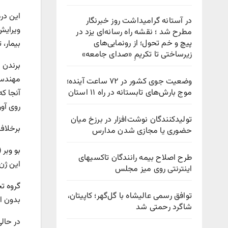
در آستانه گرامیداشت روز خبرنگار
ویرایش
مطرح شد ؛ نقشه راه رسانه‌ای یزد در
پیچ‌ و خم تحول؛ از رونمایی‌های
بیمار،
زیرساختی تا تکریمِ «صدای جامعه»
وضعیت جوی کشور در ۷۲ ساعت آینده؛
موج بارش‌های تابستانه در راه ۱۱ استان
آنجا که
روی آور
تولیدکنندگان نوشت‌افزار در برزخ میان
برخلاف 
حضوری یا مجازی شدن مدارس
طرح اصلاح بیمه رانندگان تاکسیهای
این ژن د
اینترنتی روی میز مجلس
توافق رسمی عالیشاه با گل‌گهر؛ کاپیتان،
بدون از
شاگرد رحمتی شد
در حالی