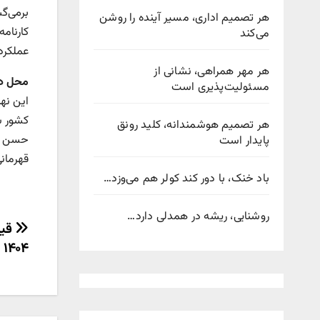
برمی‌گش
هر تصمیم اداری، مسیر آینده را روشن
کارنامه
می‌کند
عملکرد
هر مهر همراهی، نشانی از
محل در
مسئولیت‌پذیری است
این نه
کشور ش
هر تصمیم هوشمندانه، کلید رونق
حسن رو
پایدار است
قهرمانی
باد خنک، با دور کند کولر هم می‌وزد…
روشنایی، ریشه در همدلی دارد…
راهب
۱۴۰۴
نوش