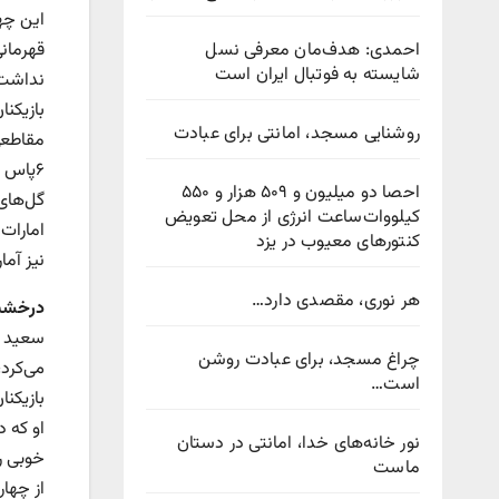
احمدی: هدف‌مان معرفی نسل
قهرمان
شایسته به فوتبال ایران است
نداشت. 
بازیکنا
روشنایی مسجد، امانتی برای عبادت
احصا دو میلیون و ۵۰۹ هزار و ۵۵۰
گل‌های
کیلووات‌ساعت انرژی از محل تعویض
کنتورهای معیوب در یزد
نیز آما
هر نوری، مقصدی دارد…
درخشش
چراغ مسجد، برای عبادت روشن
می‌کرد،
است…
بازیکن
نور خانه‌های خدا، امانتی در دستان
خوبی ر
ماست