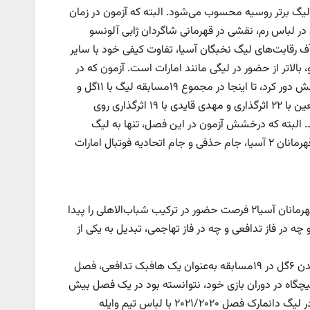
 دوران بازی خود پس از ۳قهرمانی با زنیت در لیگ برتر روسیه محسوب می‌شود. البته که آزمون در زمان
در لباس رم، نقشی در قهرمانی شاگردان ژابی آلونسو
آف رقابت‌های لیگ نخبگان آسیا، تفاوت کیفی خود با سایر
بالاتر از حضور در لیگی مانند امارات است. آزمون که در
مقاطعی از فصل نیز دچار مصدومیت‌های سنگینی شد که او را از ترکیب اصلی تیمش دور کرد، تا اینجا در مجموع ۱۹مسابقه لیگ با ۱۱گل و
۶پاس گل، اثرگذارترین بازیکن تیمش بوده است. همچنین تنها کوجو لابا ستاره العین با ۲۲ اثرگذاری و مهدی قایدی با ۱۹ اثرگذاری روی
د. البته که درخشش آزمون در این فصل، تنها به لیگ
امارات محدود نبود و بازیکن ثابت تیم ملی ایران، موفق شد برای تیمش در لیگ قهرمانان ۲ آسیا، جام حذفی و جام اتحادیه فوتبال امارات
سعید عزت‌اللهی که در ابتدای فصل به شکل چرخشی و بیشتر با حضور در لیگ قهرمانان آسیا۲ فرصت حضور در ترکیب شباب‌الاهلی را پیدا
چه در فاز تدافعی و چه در فاز تهاجمی، تبدیل به یکی از
او که در ماه گذشته نامزد کسب جایزه بهترین بازیکن ماه لیگ بود، با به ثمر رساندن ۶گل در ۱۹مسابقه به‌عنوان یک هافبک تدافعی، فصل
چگاه در دوران بازی خود، نتوانسته بود در یک فصل بیش
از چهار بار گلزنی کند و بهترین آمار گلزنی او در یک فصل، به عملکرد قابل ‌قبول او در لیگ دانمارک فصل ۲۰۲۱/۲۰۲۰ با لباس تیم وایله