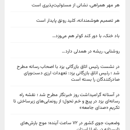
هر مهر همراهی، نشانی از مسئولیت‌پذیری است
هر تصمیم هوشمندانه، کلید رونق پایدار است
باد خنک، با دور کند کولر هم می‌وزد…
روشنایی، ریشه در همدلی دارد…
در نشست رئیس اتاق بازرگانی یزد با اصحاب رسانه مطرح
شد ؛ رئیس اتاق بازرگانی یزد: تعهدات ارزی دست‌وپای
صادرکنندگان را بسته است
در آستانه گرامیداشت روز خبرنگار مطرح شد ؛ نقشه راه
رسانه‌ای یزد در پیچ‌ و خم تحول؛ از رونمایی‌های زیرساختی تا
تکریمِ «صدای جامعه»
وضعیت جوی کشور در ۷۲ ساعت آینده؛ موج بارش‌های
تابستانه در راه ۱۱ استان