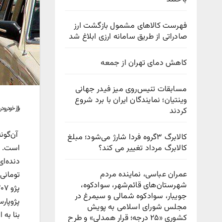
فهرست کالاهای مشمول بازگشت ارز
صادراتی از طریق سامانه ارزی ابلاغ شد
کاهش دمای تهران از جمعه
مسابقات تنیس‌روی میز فیدر جهانی
وینتیان؛ نمایندگان ایران با برد شروع
بازار خودرو
کردند
کالابرگ ۳گروه فردا شارژ می‌شود؛ مبلغ
کالابرگ مرداد تغییر می کند؟
عمران عباسی، نماینده مردم
شهرستان‌های قائم‌شهر، سوادكوه،
جویبار، سوادكوه شمالی و سیمرغ در
پژوپارس XU۷P مدل ۱۴۰۳ نیز در بازار ۹۳۰ میلیون تو
مجلس شورای اسلامی به پویش
كشوری «۲۵ درجه؛ قرار همدلی» و طرح