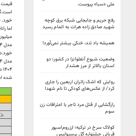
ملی «سبا» پیوست.
خورد. دناپلاس EF۷ اتوماتیک توربوآپشنال 
رفع حریم و جابجایی شبکه برق کوچه
شهید صادق زاده هرات به اتمام رسید
همیشه باد تند، خنکی بیشتر نمی‌آورد!
وضعیت شیوع آنفلوانزا در کشور؛ دو
استان بالاتر از مرز هشدار
شده ا
روایتی که اشک زائران اربعین را جاری
کرد/ از عکس‌های کودکی تا نام شهدا
رازگشایی از قتل مرد تاجر با اعترافات زن
سوم
کولاک سرخ در ترکیه؛ ارزروم‌اسپور
قربانی جشنواره گل پرسپولیس