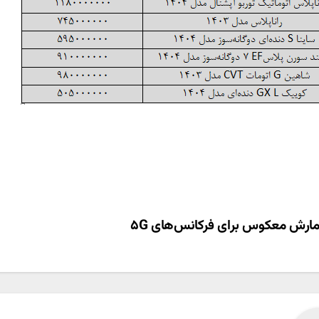
ری
رش معکوس برای فرکانس‌های ۵G
ته