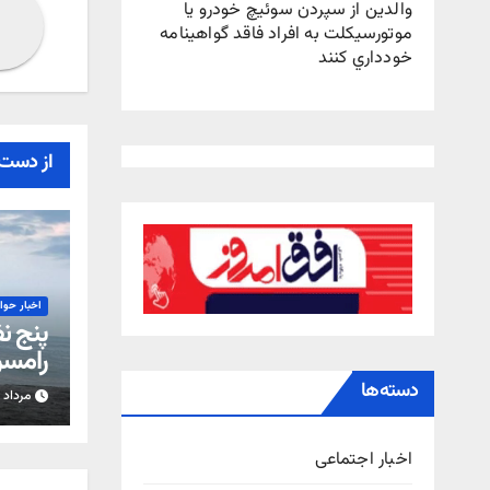
والدين از سپردن سوئيچ خودرو يا
موتورسيکلت به افراد فاقد گواهينامه
خودداري کنند
از دست 
اخبار حو
پنج ن
رامسر
دسته‌ها
مرداد ۱۴, ۱۴۰۵
اخبار اجتماعی