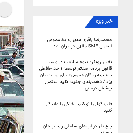
اخبار ویژه
محمدرضا باقری مدیر روابط عمومی
انجمن SME مالزی در ایران شد.
تغییر رویکرد بیمه سلامت در مسیر
قانون برنامه هفتم توسعه ؛ خداحافظی
با «بیمه رایگانِ عمومی» برای روستاییان
یزد / دهک‌بندی جدید، کلیدِ استمرار
پوشش درمانی
قلب کولر را نو کنید، خنکی را ماندگار
کنید
پنج نفر در آب‌های ساحلی رامسر جان
باختند