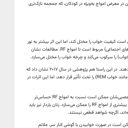
ن در معرض امواج به‌ویژه در کودکان، که جمجمه نازک‌تری
 است کیفیت خواب را مختل کند، اما این اثر بیشتر به نور
آبی صفحه نمایش و رفتارهای مرتبط با استفاده از گوشی (مانند چک کردن شبکه‌های اجتماعی) مربوط است تا امواج RF. مطالعات نشان
 خواب) را سرکوب می‌کند و چرخه خواب را مختل می‌سازد.
علاوه‌براین، امواج RF ممکن است فعالیت الکتریکی مغز را به‌صورت جزئی تغییر دهند. در این راستا هم پژوهشی در سال ۲۰۱۷ نشان داد که
قرار گرفتن در معرض امواج گوشی قبل از خواب می‌تواند فازهای خاصی از خواب (مانند خواب REM) را تحت تأثیر قرار دهد، اما این اثرات در
احتیاط، شرط اول: کودکان و نوجوانان به دلیل در حال رشد بودن مغز و سیستم عصبی‌شان ممکن است نسبت به امواج RF حساس‌تر
باشند. به گفته مؤسسه ملی سلامت آمریکا (NIH)، جمجمه نازک‌تر کودکان جذب بیشتری از امواج RF را ممکن می‌سازد. زنان باردار نیز باید
ده‌اند، اگرچه شواهد قطعی نیستند.
ا به اختلالات خواب یا حساسیت به امواج الکترومغناطیسی (EHS) ممکن است در صورت خوابیدن با گوشی کنار سر، علائم