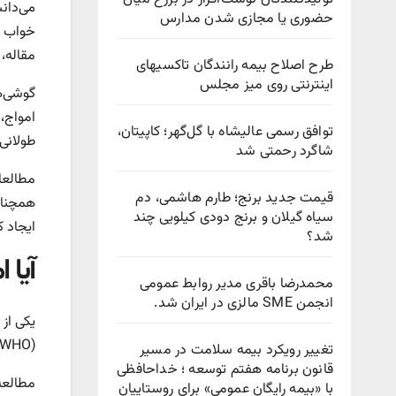
می‌دان
حضوری یا مجازی شدن مدارس
خواب غ
مقاله، 
طرح اصلاح بیمه رانندگان تاکسیهای
اینترنتی روی میز مجلس
توافق رسمی عالیشاه با گل‌گهر؛ کاپیتان،
طولانی
شاگرد رحمتی شد
قیمت جدید برنج؛ طارم هاشمی، دم
همچنان
سیاه گیلان و برنج دودی کیلویی چند
ایجاد ک
شد؟
آیا 
محمدرضا باقری مدیر روابط عمومی
انجمن SME مالزی در ایران شد.
یکی از 
(WHO) در سال ۲۰۱۱ امواج RF را به‌عنوان “احتمالاً سرطان‌زا” (گروه ۲B) طبقه‌بندی کرد، اما این طبقه‌بندی بر اساس شواهد محدود بود.
تغییر رویکرد بیمه سلامت در مسیر
قانون برنامه هفتم توسعه ؛ خداحافظی
با «بیمه رایگانِ عمومی» برای روستاییان