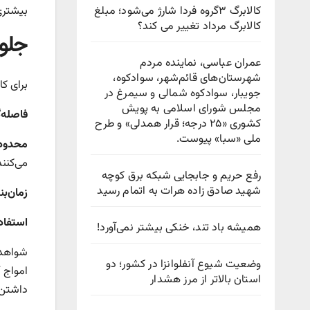
کالابرگ ۳گروه فردا شارژ می‌شود؛ مبلغ
بیشتری
کالابرگ مرداد تغییر می کند؟
جلوی
عمران عباسی، نماینده مردم
شهرستان‌های قائم‌شهر، سوادكوه،
برای ک
جویبار، سوادكوه شمالی و سیمرغ در
مجلس شورای اسلامی به پویش
فاصله‌
كشوری «۲۵ درجه؛ قرار همدلی» و طرح
ملی «سبا» پیوست.
محدود 
می‌کنند
رفع حریم و جابجایی شبکه برق کوچه
شهید صادق زاده هرات به اتمام رسید
زمان‌ب
استفاد
همیشه باد تند، خنکی بیشتر نمی‌آورد!
شواهد 
وضعیت شیوع آنفلوانزا در کشور؛ دو
استان بالاتر از مرز هشدار
داشتن 