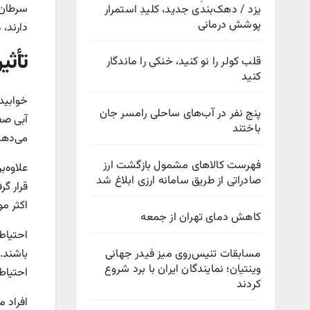
سرطان م
یزد / دهک‌بندی جدید، کلیدِ استمرار
پوشش درمانی
دارند،
تأثی
قلب کولر را نو کنید، خنکی را ماندگار
کنید
خوابیدن
پنج نفر در آب‌های ساحلی رامسر جان
باختند
می‌دهد
فهرست کالاهای مشمول بازگشت ارز
صادراتی از طریق سامانه ارزی ابلاغ شد
اکثر مو
کاهش دمای تهران از جمعه
مسابقات تنیس‌روی میز فیدر جهانی
وینتیان؛ نمایندگان ایران با برد شروع
احتیاط 
کردند