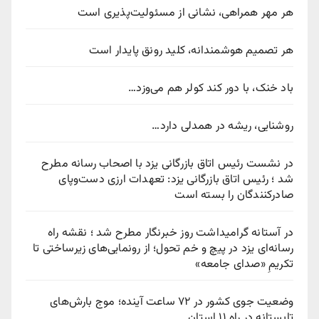
هر مهر همراهی، نشانی از مسئولیت‌پذیری است
هر تصمیم هوشمندانه، کلید رونق پایدار است
باد خنک، با دور کند کولر هم می‌وزد…
روشنایی، ریشه در همدلی دارد…
در نشست رئیس اتاق بازرگانی یزد با اصحاب رسانه مطرح
شد ؛ رئیس اتاق بازرگانی یزد: تعهدات ارزی دست‌وپای
صادرکنندگان را بسته است
در آستانه گرامیداشت روز خبرنگار مطرح شد ؛ نقشه راه
رسانه‌ای یزد در پیچ‌ و خم تحول؛ از رونمایی‌های زیرساختی تا
تکریمِ «صدای جامعه»
وضعیت جوی کشور در ۷۲ ساعت آینده؛ موج بارش‌های
تابستانه در راه ۱۱ استان