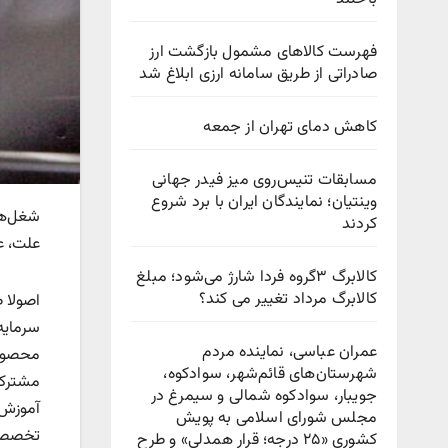
فهرست کالاهای مشمول بازگشت ارز
صادراتی از طریق سامانه ارزی ابلاغ شد
کاهش دمای تهران از جمعه
مسابقات تنیس‌روی میز فیدر جهانی
وینتیان؛ نمایندگان ایران با برد شروع
شغل‌‌ه
کردند
علت، عم
کالابرگ ۳گروه فردا شارژ می‌شود؛ مبلغ
کالابرگ مرداد تغییر می کند؟
سرمایه‌
عمران عباسی، نماینده مردم
محصول،
شهرستان‌های قائم‌شهر، سوادكوه،
مشترک،
جویبار، سوادكوه شمالی و سیمرغ در
آموزش 
مجلس شورای اسلامی به پویش
تخصصی 
كشوری «۲۵ درجه؛ قرار همدلی» و طرح