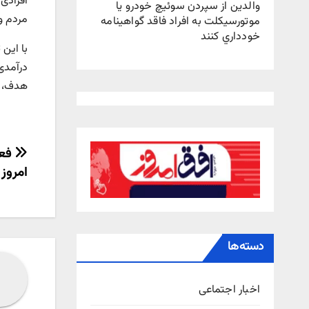
افرادی 
والدين از سپردن سوئيچ خودرو يا
مردم و
موتورسيکلت به افراد فاقد گواهينامه
خودداري کنند
با این
درآمدی
هدف، عم
راهب
فعا
امروز
نوش
دسته‌ها
اخبار اجتماعی