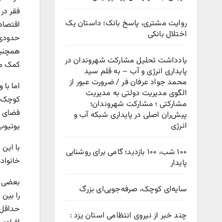
فقر در
روایت مشتری، پاسخ بانک؛ داستان یک
اقتصادی
اختلال بانکی
حدودی 
همچنین 
یادداشت تحلیل مشارکت شهروندان در
کمک معن
پایداری انرژی و آب – به قلم سید
محمد جواد عرفان فر / ضرورت عبور از
اما با
الگوی مدیریت دولتی به مدیریت
کوچک ق
مشارکتی ؛ مشارکت شهروندان؛
فضای س
پیش‌ران اصلی در پایداری شبکه آب و
انرژی
یوتیوب 
با این 
۱۰۰ شب، ۱۰۰ بازدید؛ گامی برای روشنایی
خانواد
پایدار
بعضی ب
سایه‌ای کوچک، صرفه‌جویی‌ای بزرگ
حداقل 
چند خبر از نیروی انتظامی استان یزد :