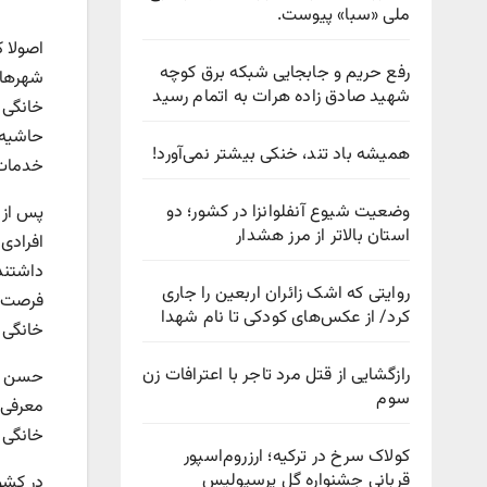
ملی «سبا» پیوست.
اصولا 
رفع حریم و جابجایی شبکه برق کوچه
شهرها 
شهید صادق زاده هرات به اتمام رسید
خانگی 
حاشیه‌‌
همیشه باد تند، خنکی بیشتر نمی‌آورد!
خدمات 
وضعیت شیوع آنفلوانزا در کشور؛ دو
پس از 
استان بالاتر از مرز هشدار
افرادی 
داشتند،
روایتی که اشک زائران اربعین را جاری
فرصت آ
کرد/ از عکس‌های کودکی تا نام شهدا
خانگی 
رازگشایی از قتل مرد تاجر با اعترافات زن
حسن تو
سوم
معرفی 
خانگی خ
کولاک سرخ در ترکیه؛ ارزروم‌اسپور
قربانی جشنواره گل پرسپولیس
در کشو