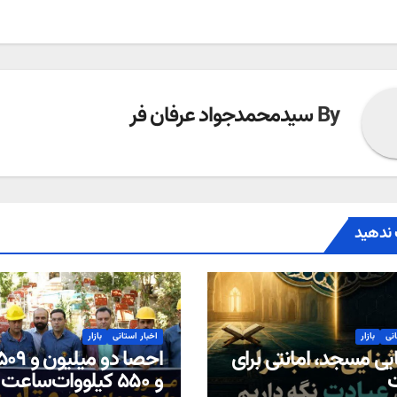
By
سیدمحمدجواد عرفان فر
ندهید
انی
بازار
اخبار استانی
بازار
یی مسجد، امانتی برای
ت
و ۵۵۰ کیلووات‌ساعت