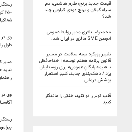
قیمت جدید برنج؛ طارم هاشمی، دم
سیاه گیلان و برنج دودی کیلویی چند
شد؟
۱۸۵کیلومتر راه روستایی خاکی است و از مجموع راه‌های استان حدود یکهزار و ۲۶۷ کیلومتر آن راه‌های شریانی و ملی است.
محمدرضا باقری مدیر روابط عمومی
انجمن SME مالزی در ایران شد.
طول راه های فرعی
تغییر رویکرد بیمه سلامت در مسیر
قانون برنامه هفتم توسعه ؛ خداحافظی
مدیر کل
با «بیمه رایگانِ عمومی» برای روستاییان
نباید ح
یزد / دهک‌بندی جدید، کلیدِ استمرار
راهنما
پوشش درمانی
وی در ا
قلب کولر را نو کنید، خنکی را ماندگار
کنید
آگاه‌س
رستگار
پیرامو