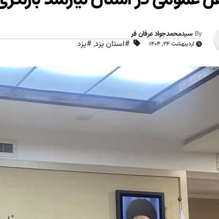
By
سیدمحمدجواد عرفان فر
#استان یزد
,
#یزد
اردیبهشت ۲۴, ۱۴۰۴