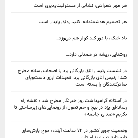
هر مهر همراهی، نشانی از مسئولیت‌پذیری است
هر تصمیم هوشمندانه، کلید رونق پایدار است
باد خنک، با دور کند کولر هم می‌وزد…
روشنایی، ریشه در همدلی دارد…
در نشست رئیس اتاق بازرگانی یزد با اصحاب رسانه مطرح
شد ؛ رئیس اتاق بازرگانی یزد: تعهدات ارزی دست‌وپای
صادرکنندگان را بسته است
در آستانه گرامیداشت روز خبرنگار مطرح شد ؛ نقشه راه
رسانه‌ای یزد در پیچ‌ و خم تحول؛ از رونمایی‌های زیرساختی تا
تکریمِ «صدای جامعه»
وضعیت جوی کشور در ۷۲ ساعت آینده؛ موج بارش‌های
تابستانه در راه ۱۱ استان