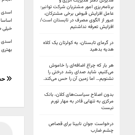
مدیرکل دفتر مدیریت انرژی و
برنامه‌ریزی امور مشتریان شرکت توانیر:
اسدی در
عامل افزایش قبوض برخی مشترکان،
عبور از الگوی مصرف در تابستان است/
اساسا 
افزایش تعرفه نداشتیم
خیلی ط
اسدی خا
در گرمای تابستان، به کولرتان یک کلاه
هدیه بدهید
بهتری د
هر بار که چراغ اضافه‌ای را خاموش
می‌کنیم، شاید صدای رشد درختی را
راهب
حضور 
نشنویم… اما زمین آن را حس می‌کند.
نوش
بدون اصلاح سیاست‌های کلان، بانک
مرکزی به تنهایی قادر به مهار تورم
نیست
درخواست جوان نابینا برای قصاص
چشم ضارب