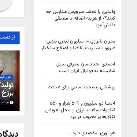
والدین با تخلف سرویس مدارس چه
کنند؟/ از هزینه اضافه تا معطلی
دانش‌آموز
از دست 
بحران ناترازی ۱۰ میلیون لیتری بنزین؛
ضرورت مدیریت تقاضا و اصلاح ساختار
احمدی: هدف‌مان معرفی نسل
شایسته به فوتبال ایران است
اخبار فره
تولیدک
روشنایی مسجد، امانتی برای عبادت
برزخ 
شدن 
احصا دو میلیون و ۵۰۹ هزار و ۵۵۰
مرداد ۱۵, ۱۴۰۵
کیلووات‌ساعت انرژی از محل تعویض
کنتورهای معیوب در یزد
دیدگاه
هر نوری، مقصدی دارد…