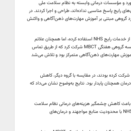
سفورد و مؤسسات درمانی وابسته به نظام سلامت ملی
ا به افسردگی که به درمان‌های رایج پاسخ مناسبی نداده‌اند، طراحی و اجرا کردند. در
کرد گروهی مبتنی بر آموزش مهارت‌های ذهن‌آگاهی و واکنش
روش کار این پژوهش به این صورت بود که بیش از ۲۰۰ فرد مبتلا به افسردگی که از خدمات رایج NHS استفاده کرده، اما همچنان علائم
بیماری را داشتند، به‌صورت تصادفی در دو گروه قرار گرفتند. یک گروه در هشت جلسه گروهی هفتگی MBCT شرکت کرد که از طریق تماس
ر آموزش مهارت‌های ذهن‌آگاهی متمرکز بود و تلاش می‌شد
یافته‌های به‌دست‌آمده از این مطالعه نشان دادند گروهی که در دوره‌های MBCT شرکت کرده بودند، در مقایسه با گروه دیگر، کاهش
ند. این بهبود، ۶ ماه پس از پایان دوره درمان همچنان پایدار بود. نتایج به‌وضوح نشان می‌داد که
صادی پژوهش حاکی از آن بود که استفاده از MBCT می‌تواند باعث کاهش چشمگیر هزینه‌های درمانی نظام سلامت
ملی شود. این موضوع از آن جهت حائز اهمیت است که خدمات روان‌درمانی در NHS با محدودیت منابع مواجهند و درمان‌های