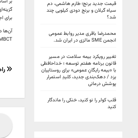
قیمت جدید برنج؛ طارم هاشمی، دم
گزینه‌ا
سیاه گیلان و برنج دودی کیلویی چند
شد؟
برای ا
آن‌ها د
محمدرضا باقری مدیر روابط عمومی
MBCT را به گزینه‌ای عملی و مؤثر بدل کرده 
انجمن SME مالزی در ایران شد.
تغییر رویکرد بیمه سلامت در مسیر
قانون برنامه هفتم توسعه ؛ خداحافظی
راهب
راه
با «بیمه رایگانِ عمومی» برای روستاییان
یزد / دهک‌بندی جدید، کلیدِ استمرار
نوش
پوشش درمانی
قلب کولر را نو کنید، خنکی را ماندگار
کنید