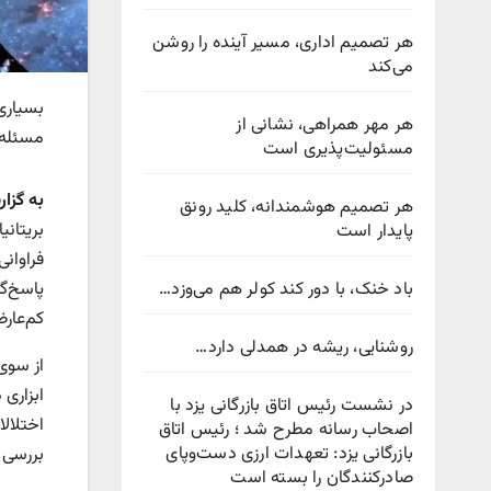
هر تصمیم اداری، مسیر آینده را روشن
می‌کند
بسیاری 
هر مهر همراهی، نشانی از
مسئله ن
مسئولیت‌پذیری است
به گزا
هر تصمیم هوشمندانه، کلید رونق
بریتانی
پایدار است
فراوانی
باد خنک، با دور کند کولر هم می‌وزد…
پاسخ‌گو
کم‌عار
روشنایی، ریشه در همدلی دارد…
در نشست رئیس اتاق بازرگانی یزد با
اختلال
اصحاب رسانه مطرح شد ؛ رئیس اتاق
بازرگانی یزد: تعهدات ارزی دست‌وپای
بررسی 
صادرکنندگان را بسته است