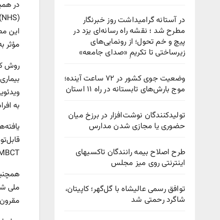
در همی
در آستانه گرامیداشت روز خبرنگار
مطرح شد ؛ نقشه راه رسانه‌ای یزد در
این مط
پیچ‌ و خم تحول؛ از رونمایی‌های
مؤثر ب
زیرساختی تا تکریمِ «صدای جامعه»
وضعیت جوی کشور در ۷۲ ساعت آینده؛
موج بارش‌های تابستانه در راه ۱۱ استان
ویدئوی
به افر
تولیدکنندگان نوشت‌افزار در برزخ میان
حضوری یا مجازی شدن مدارس
طرح اصلاح بیمه رانندگان تاکسیهای
MBCT توانسته وضعیت روانی بسیاری از شرکت‌کنندگان را بهبود
اینترنتی روی میز مجلس
توافق رسمی عالیشاه با گل‌گهر؛ کاپیتان،
شاگرد رحمتی شد
مقرون‌