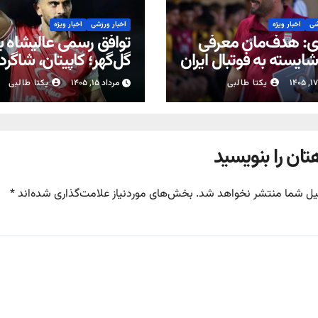
شی
اخبار ویژه
اخبار ورزشی
اخبار ویژه
: هدف‌مان معرفی
توافق رسمی عالیشاه با
ایسته به فوتبال ایران
گل‌گهر؛ کاپیتان، شاگرد
رحمتی شد
یکتا طالبی
مرداد ۱۵, ۱۴۰۵
یکتا طالبی
تان را بنویسید
یل شما منتشر نخواهد شد.
بخش‌های موردنیاز علامت‌گذاری شده‌اند
*