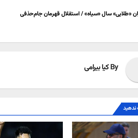
ری
ان «طلایی» سال «سیاه» / استقلال قهرمان جام‌حذفی
ته
By
کیا بیرامی
ندهید