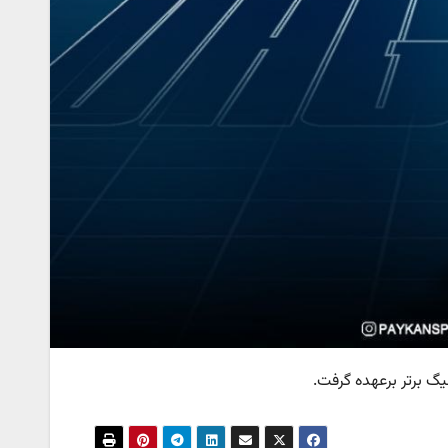
یگ برتر برعهده گرفت.