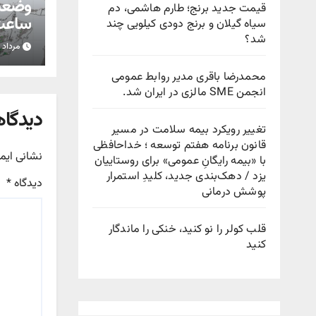
قیمت جدید برنج؛ طارم هاشمی، دم
ساعت 
سیاه گیلان و برنج دودی کیلویی چند
شد؟
مرداد ۱۵, ۱۴۰۵
استان
محمدرضا باقری مدیر روابط عمومی
انجمن SME مالزی در ایران شد.
دیدگاه
تغییر رویکرد بیمه سلامت در مسیر
قانون برنامه هفتم توسعه ؛ خداحافظی
نشانی ایم
با «بیمه رایگانِ عمومی» برای روستاییان
یزد / دهک‌بندی جدید، کلیدِ استمرار
دیدگاه
*
پوشش درمانی
قلب کولر را نو کنید، خنکی را ماندگار
کنید