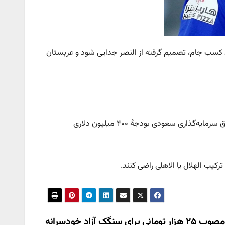
 فارس کریستیانو رونالد بعد از ۲ سال ناموفق برای کسب جام، تصمیم گرفته از النصر جدایی شود و عربستان
نشریۀ عربستانی الشرق می‌نویسد که مسئولان الهلال برای جذب کریس از صندوق سرمایه‌گذاری سعودی بودجۀ ۴۰۰ میلیون دلاری
رکیب الهلال یا الاهلی راضی کنند.
نرخ مصوب ۲۵ هزار تومانی برای سنگک آزاد خودسرانه