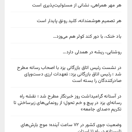
هر مهر همراهی، نشانی از مسئولیت‌پذیری است
هر تصمیم هوشمندانه، کلید رونق پایدار است
باد خنک، با دور کند کولر هم می‌وزد…
روشنایی، ریشه در همدلی دارد…
در نشست رئیس اتاق بازرگانی یزد با اصحاب رسانه مطرح
شد ؛ رئیس اتاق بازرگانی یزد: تعهدات ارزی دست‌وپای
صادرکنندگان را بسته است
در آستانه گرامیداشت روز خبرنگار مطرح شد ؛ نقشه راه
رسانه‌ای یزد در پیچ‌ و خم تحول؛ از رونمایی‌های زیرساختی تا
تکریمِ «صدای جامعه»
وضعیت جوی کشور در ۷۲ ساعت آینده؛ موج بارش‌های
تابستانه در راه ۱۱ استان