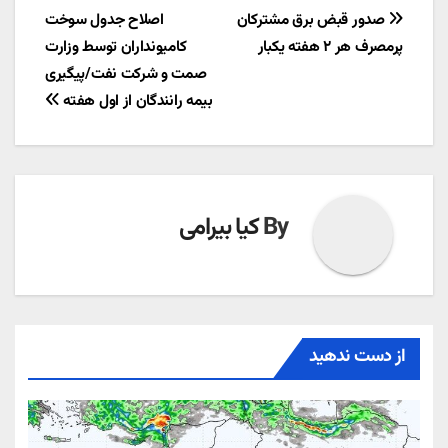
راهبری
صدور قبض برق مشترکان
اصلاح جدول سوخت
پرمصرف هر ۲ هفته یکبار
کامیونداران توسط وزارت
نوشته
صمت و شرکت نفت/پیگیری
بیمه رانندگان از اول هفته
By
کیا بیرامی
از دست ندهید