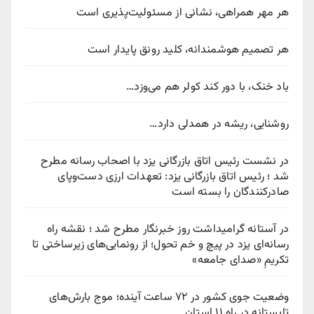
هر مهر همراهی، نشانی از مسئولیت‌پذیری است
هر تصمیم هوشمندانه، کلید رونق پایدار است
باد خنک، با دور کند کولر هم می‌وزد…
روشنایی، ریشه در همدلی دارد…
در نشست رئیس اتاق بازرگانی یزد با اصحاب رسانه مطرح
شد ؛ رئیس اتاق بازرگانی یزد: تعهدات ارزی دست‌وپای
صادرکنندگان را بسته است
در آستانه گرامیداشت روز خبرنگار مطرح شد ؛ نقشه راه
رسانه‌ای یزد در پیچ‌ و خم تحول؛ از رونمایی‌های زیرساختی تا
تکریمِ «صدای جامعه»
وضعیت جوی کشور در ۷۲ ساعت آینده؛ موج بارش‌های
تابستانه در راه ۱۱ استان