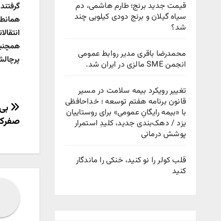
قیمت جدید برنج؛ طارم هاشمی، دم
گرفتند.
سیاه گیلان و برنج دودی کیلویی چند
همانطو
شد؟
انتقال
همچنین
محمدرضا باقری مدیر روابط عمومی
پرچالش
انجمن SME مالزی در ایران شد.
تغییر رویکرد بیمه سلامت در مسیر
قانون برنامه هفتم توسعه ؛ خداحافظی
راهب
با «بیمه رایگانِ عمومی» برای روستاییان
صفرکی
یزد / دهک‌بندی جدید، کلیدِ استمرار
نوش
پوشش درمانی
قلب کولر را نو کنید، خنکی را ماندگار
کنید