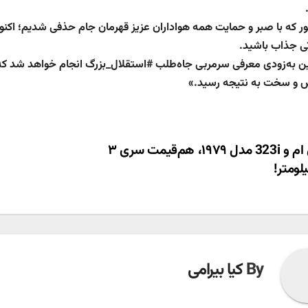
ر كه با صبر و حمايت همه هواداران عزيز قهرمان جام حذفی شديم؛ اکنون
اتی جذاب باشيد.
 به‌زودی معرفی سرمربی جاه‌طلب #استقلال_بزرگ انجام خواهد شد كه د
 و سخت به نتیجه رسید.»
ری
بی ام و 323i مدل ۱۹۷۹، هم‌قیمت سری ۳
لومتر!
ته
By
کیا بیرامی