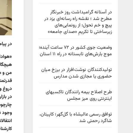
در آستانه گرامیداشت روز خبرنگار
مطرح شد ؛ نقشه راه رسانه‌ای یزد در
پیچ‌ و خم تحول؛ از رونمایی‌های
زیرساختی تا تکریمِ «صدای جامعه»
در پیا
وضعیت جوی کشور در ۷۲ ساعت آینده؛
موج بارش‌های تابستانه در راه ۱۱ استان
«هوادا
هیچگاه
تولیدکنندگان نوشت‌افزار در برزخ میان
من و ه
حضوری یا مجازی شدن مدارس
قدرتمن
دروغ و 
طرح اصلاح بیمه رانندگان تاکسیهای
در بازا
اینترنتی روی میز مجلس
چارچوب
وجود ن
توافق رسمی عالیشاه با گل‌گهر؛ کاپیتان،
شاگرد رحمتی شد
انتقال
کارشنا