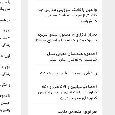
یا من ر
من واق
والدین با تخلف سرویس مدارس چه
کنند؟/ از هزینه اضافه تا معطلی
در همی
دانش‌آموز
هدف ای
بحران ناترازی ۱۰ میلیون لیتری بنزین؛
هستند 
ضرورت مدیریت تقاضا و اصلاح ساختار
زندگی ر
احمدی: هدف‌مان معرفی نسل
این نه 
شایسته به فوتبال ایران است
تجربه‌ا
روشنایی مسجد، امانتی برای عبادت
زندگی 
و مگر 
احصا دو میلیون و ۵۰۹ هزار و ۵۵۰
کیلووات‌ساعت انرژی از محل تعویض
با توج
کنتورهای معیوب در یزد
حسن رف
یعنى ر
هر نوری، مقصدی دارد…