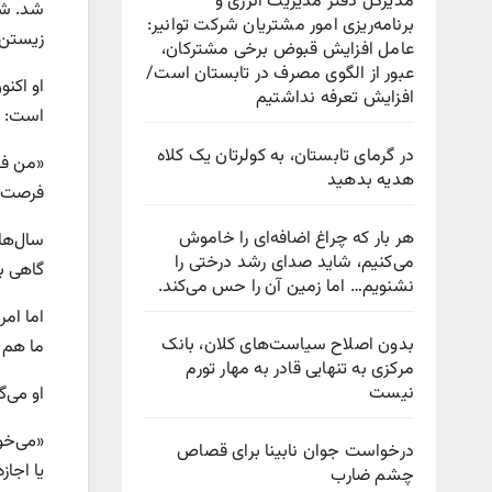
مدیرکل دفتر مدیریت انرژی و
شد. شای
برنامه‌ریزی امور مشتریان شرکت توانیر:
زیستن 
عامل افزایش قبوض برخی مشترکان،
عبور از الگوی مصرف در تابستان است/
او اکنو
افزایش تعرفه نداشتیم
است:
در گرمای تابستان، به کولرتان یک کلاه
«من فق
هدیه بدهید
فرصت د
هر بار که چراغ اضافه‌ای را خاموش
سال‌ها
می‌کنیم، شاید صدای رشد درختی را
گاهی ب
نشنویم… اما زمین آن را حس می‌کند.
اما ام
بدون اصلاح سیاست‌های کلان، بانک
ما هم د
مرکزی به تنهایی قادر به مهار تورم
نیست
او می‌گ
«می‌خو
درخواست جوان نابینا برای قصاص
یا اجا
چشم ضارب