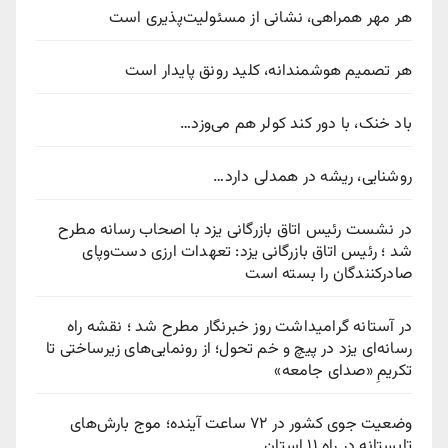
هر مهر همراهی، نشانی از مسئولیت‌پذیری است
هر تصمیم هوشمندانه، کلید رونق پایدار است
باد خنک، با دور کند کولر هم می‌وزد…
روشنایی، ریشه در همدلی دارد…
در نشست رئیس اتاق بازرگانی یزد با اصحاب رسانه مطرح
شد ؛ رئیس اتاق بازرگانی یزد: تعهدات ارزی دست‌وپای
صادرکنندگان را بسته است
در آستانه گرامیداشت روز خبرنگار مطرح شد ؛ نقشه راه
رسانه‌ای یزد در پیچ‌ و خم تحول؛ از رونمایی‌های زیرساختی تا
تکریمِ «صدای جامعه»
وضعیت جوی کشور در ۷۲ ساعت آینده؛ موج بارش‌های
تابستانه در راه ۱۱ استان