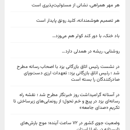
هر مهر همراهی، نشانی از مسئولیت‌پذیری است
هر تصمیم هوشمندانه، کلید رونق پایدار است
باد خنک، با دور کند کولر هم می‌وزد…
روشنایی، ریشه در همدلی دارد…
در نشست رئیس اتاق بازرگانی یزد با اصحاب رسانه مطرح
شد ؛ رئیس اتاق بازرگانی یزد: تعهدات ارزی دست‌وپای
صادرکنندگان را بسته است
در آستانه گرامیداشت روز خبرنگار مطرح شد ؛ نقشه راه
رسانه‌ای یزد در پیچ‌ و خم تحول؛ از رونمایی‌های زیرساختی تا
تکریمِ «صدای جامعه»
وضعیت جوی کشور در ۷۲ ساعت آینده؛ موج بارش‌های
تابستانه در راه ۱۱ استان