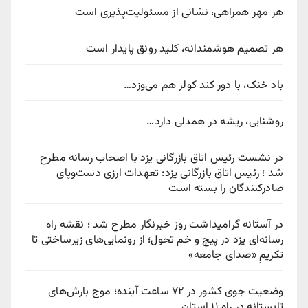
هر مهر همراهی، نشانی از مسئولیت‌پذیری است
هر تصمیم هوشمندانه، کلید رونق پایدار است
باد خنک، با دور کند کولر هم می‌وزد…
روشنایی، ریشه در همدلی دارد…
در نشست رئیس اتاق بازرگانی یزد با اصحاب رسانه مطرح
شد ؛ رئیس اتاق بازرگانی یزد: تعهدات ارزی دست‌وپای
صادرکنندگان را بسته است
در آستانه گرامیداشت روز خبرنگار مطرح شد ؛ نقشه راه
رسانه‌ای یزد در پیچ‌ و خم تحول؛ از رونمایی‌های زیرساختی تا
تکریمِ «صدای جامعه»
وضعیت جوی کشور در ۷۲ ساعت آینده؛ موج بارش‌های
تابستانه در راه ۱۱ استان