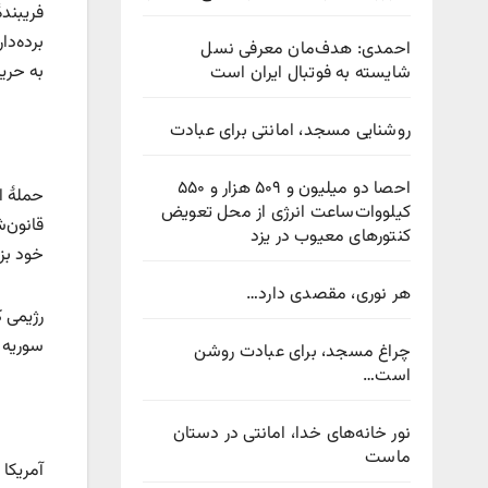
فریبند
برده‌د
احمدی: هدف‌مان معرفی نسل
به حری
شایسته به فوتبال ایران است
روشنایی مسجد، امانتی برای عبادت
احصا دو میلیون و ۵۰۹ هزار و ۵۵۰
حملهٔ ا
کیلووات‌ساعت انرژی از محل تعویض
قانون‌
کنتورهای معیوب در یزد
خود بز
هر نوری، مقصدی دارد…
رژیمی ک
سوریه 
چراغ مسجد، برای عبادت روشن
است…
نور خانه‌های خدا، امانتی در دستان
ماست
آمریکا 