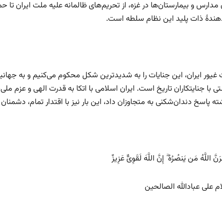
 مدارس و بیمارستان‌ها در غزه، از تحریم‌های ظالمانه علیه ملت ایران تا
هندهٔ ذات پلید این نظام سلطه است.
 غیور ایران، این جنایات را به شدیدترین شکل محکوم می‌کنیم و به جهانی
با جنایتکاران تاریخ است. ایران اسلامی با اتکا به قدرت الهی و عزم ملی،
ه پاسخ دندان‌شکنی به متجاوزان داد، این بار نیز با اقتدار تمام، دشمنان
َنَّ اللَّهُ مَن یَنصُرُهُ ۗ إِنَّ اللَّهَ لَقَوِیٌّ عَزِیزٌ
م علی عبادالله الصالحین