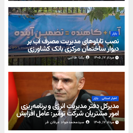
بازار
نصب تابلوهای مدیریت مصرف آب بر
دیوار ساختمان مرکزی بانک کشاورزی
مرداد ۱۷, ۱۴۰۵
یکتا طالبی
اخبار استانی
بازار
مدیرکل دفتر مدیریت انرژی و برنامه‌ریزی
امور مشتریان شرکت توانیر: عامل افزایش
قبوض برخی مشترکان، عبور از الگوی
مرداد ۱۷, ۱۴۰۵
سیدمحمدجواد عرفان فر
مصرف در تابستان است/ افزایش تعرفه