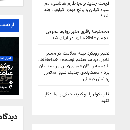
قیمت جدید برنج؛ طارم هاشمی، دم
سیاه گیلان و برنج دودی کیلویی چند
شد؟
از دست 
محمدرضا باقری مدیر روابط عمومی
انجمن SME مالزی در ایران شد.
تغییر رویکرد بیمه سلامت در مسیر
قانون برنامه هفتم توسعه ؛ خداحافظی
اخبار است
روشنا
با «بیمه رایگانِ عمومی» برای روستاییان
عباد
یزد / دهک‌بندی جدید، کلیدِ استمرار
پوشش درمانی
مرداد ۱۵, ۱۴۰۵
سیدم
قلب کولر را نو کنید، خنکی را ماندگار
کنید
دیدگاه