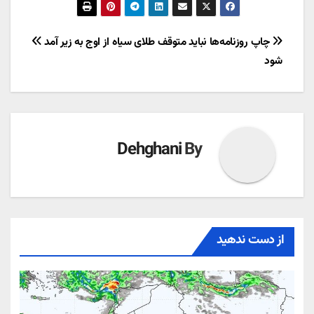
راهبری
چاپ روزنامه‌ها نباید متوقف
طلای سیاه از اوج به زیر آمد
شود
نوشته
Dehghani
By
از دست ندهید