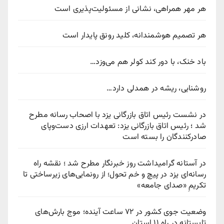
هر مهر همراهی، نشانی از مسئولیت‌پذیری است
هر تصمیم هوشمندانه، کلید رونق پایدار است
باد خنک، با دور کند کولر هم می‌وزد…
روشنایی، ریشه در همدلی دارد…
در نشست رئیس اتاق بازرگانی یزد با اصحاب رسانه مطرح
شد ؛ رئیس اتاق بازرگانی یزد: تعهدات ارزی دست‌وپای
صادرکنندگان را بسته است
در آستانه گرامیداشت روز خبرنگار مطرح شد ؛ نقشه راه
رسانه‌ای یزد در پیچ‌ و خم تحول؛ از رونمایی‌های زیرساختی تا
تکریمِ «صدای جامعه»
وضعیت جوی کشور در ۷۲ ساعت آینده؛ موج بارش‌های
تابستانه در راه ۱۱ استان