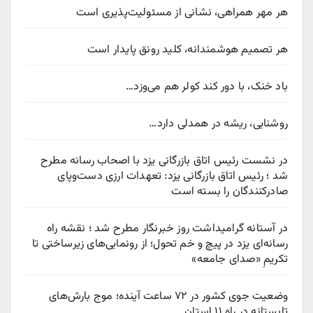
هر مهر همراهی، نشانی از مسئولیت‌پذیری است
هر تصمیم هوشمندانه، کلید رونق پایدار است
باد خنک، با دور کند کولر هم می‌وزد…
روشنایی، ریشه در همدلی دارد…
در نشست رئیس اتاق بازرگانی یزد با اصحاب رسانه مطرح
شد ؛ رئیس اتاق بازرگانی یزد: تعهدات ارزی دست‌وپای
صادرکنندگان را بسته است
در آستانه گرامیداشت روز خبرنگار مطرح شد ؛ نقشه راه
رسانه‌ای یزد در پیچ‌ و خم تحول؛ از رونمایی‌های زیرساختی تا
تکریمِ «صدای جامعه»
وضعیت جوی کشور در ۷۲ ساعت آینده؛ موج بارش‌های
تابستانه در راه ۱۱ استان