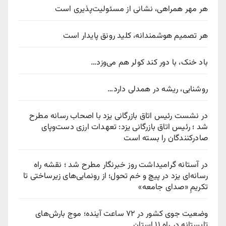
هر مهر همراهی، نشانی از مسئولیت‌پذیری است
هر تصمیم هوشمندانه، کلید رونق پایدار است
باد خنک، با دور کند کولر هم می‌وزد…
روشنایی، ریشه در همدلی دارد…
در نشست رئیس اتاق بازرگانی یزد با اصحاب رسانه مطرح
شد ؛ رئیس اتاق بازرگانی یزد: تعهدات ارزی دست‌وپای
صادرکنندگان را بسته است
در آستانه گرامیداشت روز خبرنگار مطرح شد ؛ نقشه راه
رسانه‌ای یزد در پیچ‌ و خم تحول؛ از رونمایی‌های زیرساختی تا
تکریمِ «صدای جامعه»
وضعیت جوی کشور در ۷۲ ساعت آینده؛ موج بارش‌های
تابستانه در راه ۱۱ استان