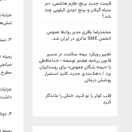
قیمت جدید برنج؛ طارم هاشمی، دم
سیاه گیلان و برنج دودی کیلویی چند
جزئیات
شد؟
تنش‌ها
محمدرضا باقری مدیر روابط عمومی
انجمن SME مالزی در ایران شد.
۳. بنیتو موسولینی (۱۹۳۵)
تغییر رویکرد بیمه سلامت در مسیر
قانون برنامه هفتم توسعه ؛ خداحافظی
میانجی
با «بیمه رایگانِ عمومی» برای روستاییان
مطرح شد
یزد / دهک‌بندی جدید، کلیدِ استمرار
پوشش درمانی
قلب کولر را نو کنید، خنکی را ماندگار
داشت. 
کنید
۴. دونالد ترامپ (چندین بار، از جمله ۲۰۲۰ و ۲۰۲۵)
زمینه ن