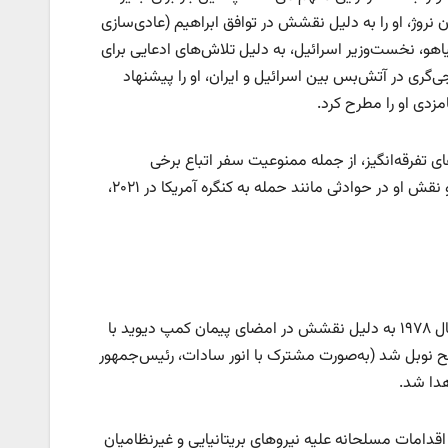
گ-گده، نماینده پارلمان نروژ، او را به دلیل نقشش در توافق ابراهیم (عادی‌سازی
کشورهای عربی) نامزد کرد. در سال ۲۰۲۵، بنیامین نتانیاهو، نخست‌وزیر اسرائیل، به دلیل تلاش‌های ادعایی برای
جی‌گری در آتش‌بس بین اسرائیل و ایران، او را پیشنهاد
زدی او را مطرح کرد.
 تفرقه‌انگیز، از جمله ممنوعیت سفر اتباع برخی
کشورهای مسلمان و مدیریت اعتراضات داخلی، مورد انتقاد بود. اتهامات قانونی و نقش او در حوادثی مانند حمله به کنگره آمریکا در ۲۰۲۱،
زمینه نامزدی و برنده شدن: مناخم بگین، نخست‌وزیر پیشین رژیم اسرائیل، در سال ۱۹۷۸ به دلیل نقشش در امضای پیمان کمپ دیوید با
صلح نوبل شد (به‌صورت مشترک با انور سادات، رئیس‌جمهور
هدا شد.
اقدامات مسلحانه علیه نیروهای بریتانیایی و غیرنظامیان