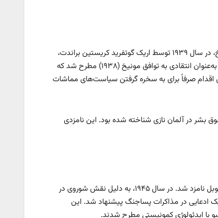
زمینه نامزدی: آدولف هیتلر، رهبر آلمان نازی و یکی از بدنام‌ترین دیکتاتورهای تاریخ، در سال ۱۹۳۹ توسط اریک گوتفرید کریستین براندت،
نماینده پارلمان سوئد، نامزد جایزه صلح نوبل شد. این نامزدی به‌صورت طنزآمیز و به‌عنوان انتقادی به توافق مونیخ (۱۹۳۸) مطرح شد که
 این اقدام صرفاً برای به سخره گرفتن سیاست‌های مماشات
ق بشر در آلمان نازی شناخته شده بود. این نامزدی
زمینه نامزدی: ژوزف استالین، رهبر اتحاد جماهیر شوروی، دو بار برای جایزه صلح نوبل نامزد شد. در سال ۱۹۴۵، به دلیل نقش شوروی در
 سال ۱۹۴۸، برای تلاش‌های دیپلماتیک ادعایی در مذاکرات پساجنگ پیشنهاد شد. این
سو با ایدئولوژی کمونیستی مطرح شدند.