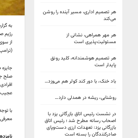
هر تصمیم اداری، مسیر آینده را روشن
می‌کند
به گزا
رژیم ص
هر مهر همراهی، نشانی از
مسئولیت‌پذیری است
از سوی
(ترامپ)
هر تصمیم هوشمندانه، کلید رونق
پایدار است
صلح جه
باد خنک، با دور کند کولر هم می‌وزد…
افرادی 
عجیب‌تر
روشنایی، ریشه در همدلی دارد…
در نشست رئیس اتاق بازرگانی یزد با
معرفی‌ک
اصحاب رسانه مطرح شد ؛ رئیس اتاق
بازرگانی یزد: تعهدات ارزی دست‌وپای
صادرکنندگان را بسته است
نامزده