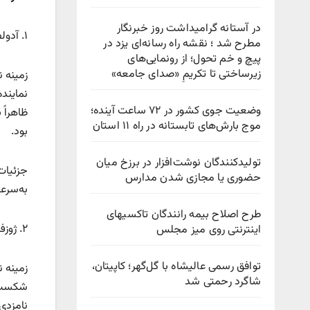
در آستانه گرامیداشت روز خبرنگار
۱. آدولف هیتلر (۱۹۳۹)
مطرح شد ؛ نقشه راه رسانه‌ای یزد در
پیچ‌ و خم تحول؛ از رونمایی‌های
زیرساختی تا تکریمِ «صدای جامعه»
وضعیت جوی کشور در ۷۲ ساعت آینده؛
ظاهراً 
موج بارش‌های تابستانه در راه ۱۱ استان
بود.
تولیدکنندگان نوشت‌افزار در برزخ میان
جزئیات
حضوری یا مجازی شدن مدارس
به‌سرع
طرح اصلاح بیمه رانندگان تاکسیهای
۲. ژوزف استالین (۱۹۴۵ و ۱۹۴۸)
اینترنتی روی میز مجلس
توافق رسمی عالیشاه با گل‌گهر؛ کاپیتان،
شاگرد رحمتی شد
نامزدی