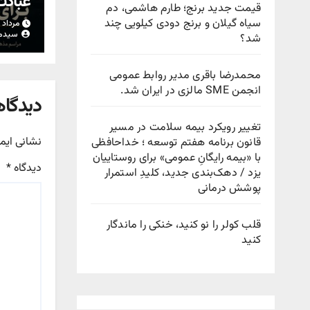
عباد
قیمت جدید برنج؛ طارم هاشمی، دم
سیاه گیلان و برنج دودی کیلویی چند
مرداد ۱۵, ۱۴۰۵
سیدم
شد؟
محمدرضا باقری مدیر روابط عمومی
انجمن SME مالزی در ایران شد.
دیدگاه
تغییر رویکرد بیمه سلامت در مسیر
نشانی ایم
قانون برنامه هفتم توسعه ؛ خداحافظی
با «بیمه رایگانِ عمومی» برای روستاییان
دیدگاه
*
یزد / دهک‌بندی جدید، کلیدِ استمرار
پوشش درمانی
قلب کولر را نو کنید، خنکی را ماندگار
کنید