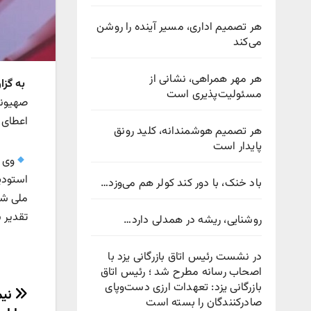
هر تصمیم اداری، مسیر آینده را روشن
می‌کند
هر مهر همراهی، نشانی از
به گزا
مسئولیت‌پذیری است
صهیونی
اعطای 
هر تصمیم هوشمندانه، کلید رونق
پایدار است
وی د
استودیو
باد خنک، با دور کند کولر هم می‌وزد…
ملی شد
تقدیر 
روشنایی، ریشه در همدلی دارد…
در نشست رئیس اتاق بازرگانی یزد با
اصحاب رسانه مطرح شد ؛ رئیس اتاق
بازرگانی یزد: تعهدات ارزی دست‌وپای
راهب
صادرکنندگان را بسته است