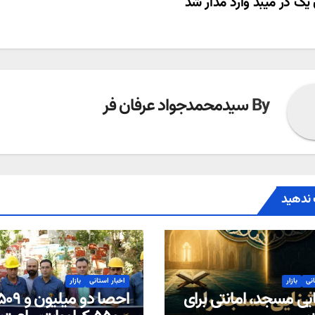
یک در میبد وارد مدار شد
ته
By
سیدمحمدجواد عرفان فر
ندهید
انی
بازار
اخبار استانی
بازار
یی مسجد، امانتی برای